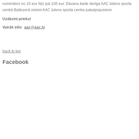
nominālos no 10 eur līdz pat 100 eur. Dāvanu karte derīga AAC ūdens sporta
centrā Baltezerā visiem AAC ūdens sporta centra pakalpojumiem.
Uzdāvini prieku!
Vairāk info:
aac@aac.lv
back to top
Facebook