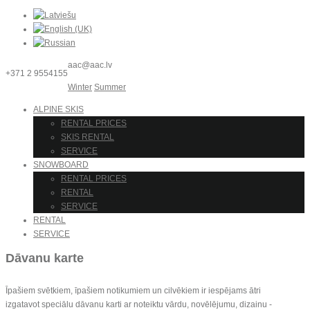
aac@aac.lv
+371 2 9554155
Winter
Summer
ALPINE SKIS
RENTAL PRICES
SKIS RENTAL
SERVICE
SNOWBOARD
RENTAL PRICES
RENTAL
SERVICE
RENTAL
SERVICE
Dāvanu karte
Īpašiem svētkiem, īpašiem notikumiem un cilvēkiem ir iespējams ātri
izgatavot speciālu dāvanu karti ar noteiktu vārdu, novēlējumu, dizainu -