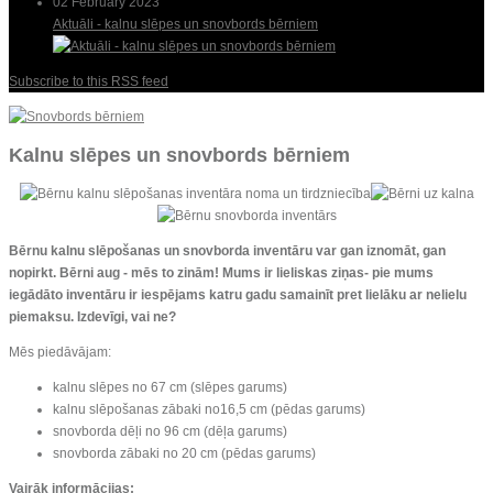
02 February 2023
Aktuāli - kalnu slēpes un snovbords bērniem
Subscribe to this RSS feed
Kalnu slēpes un snovbords bērniem
Bērnu kalnu slēpošanas un snovborda inventāru var gan iznomāt, gan
nopirkt. Bērni aug - mēs to zinām! Mums ir lieliskas ziņas- pie mums
iegādāto inventāru ir iespējams katru gadu samainīt pret lielāku ar nelielu
piemaksu. Izdevīgi, vai ne?
Mēs piedāvājam:
kalnu slēpes no 67 cm (slēpes garums)
kalnu slēpošanas zābaki no16,5 cm (pēdas garums)
snovborda dēļi no 96 cm (dēļa garums)
snovborda zābaki no 20 cm (pēdas garums)
Vairāk informācijas: