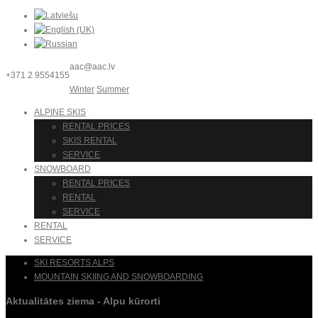
aac@aac.lv
+371 2 9554155
Winter
Summer
ALPINE SKIS
RENTAL PRICES
SKIS RENTAL
SERVICE
SNOWBOARD
RENTAL PRICES
RENTAL
SERVICE
RENTAL
SERVICE
SKI RESORTS ALPS
MOUNTAIN SKIING AND SNOWBOARDING
Aktualitātes ziema - Alpu kūrorti