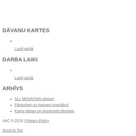
DĀVANU KARTES
Lasīt vairāk
DARBA LAIKI
Lasīt vairāk
ARHĪVS
ALL MOUNTAIN slēpes!
Pārdodam un mainam inventāru!
Kalnu slēpes un snovbords bērniem
AAC
© 2026 |
Privacy Policy
Scroll to Top