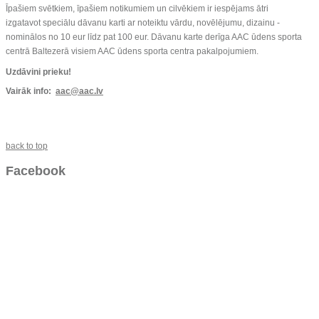
Īpašiem svētkiem, īpašiem notikumiem un cilvēkiem ir iespējams ātri
izgatavot speciālu dāvanu karti ar noteiktu vārdu, novēlējumu, dizainu -
nominālos no 10 eur līdz pat 100 eur. Dāvanu karte derīga AAC ūdens sporta
centrā Baltezerā visiem AAC ūdens sporta centra pakalpojumiem.
Uzdāvini prieku!
Vairāk info:
aac@aac.lv
back to top
Facebook