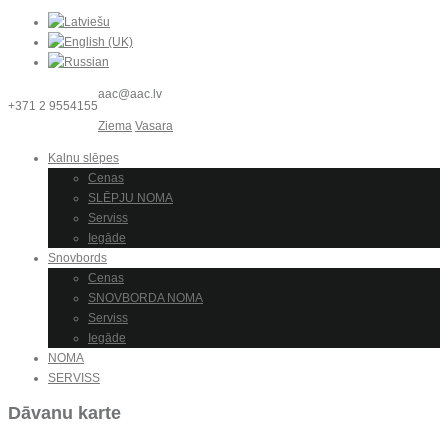
aac@aac.lv
+371 2 9554155
Ziema
Vasara
Kalnu slēpes
Cenas
SLĒPJU NOMA
Serviss
Iegāde
Snovbords
Cenas
SNOVBORDA NOMA
Serviss
Iegāde
NOMA
SERVISS
Dāvanu karte