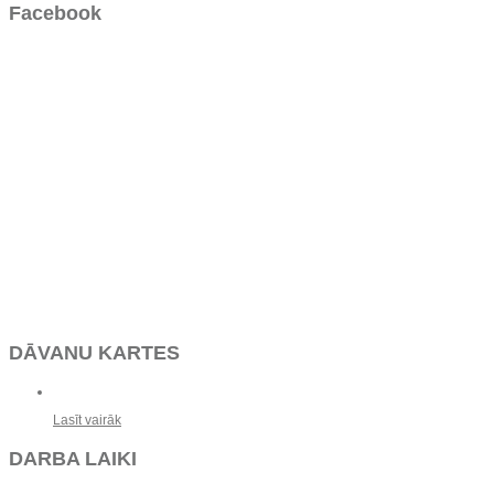
Facebook
DĀVANU KARTES
Lasīt vairāk
DARBA LAIKI