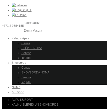
aac@aac.lv
+371 2 9554155
Ziema
Vasara
Kalnu slēpes
Cenas
SLĒPJU NOMA
Serviss
Iegāde
Snovbords
Cenas
SNOVBORDA NOMA
Serviss
Iegāde
NOMA
SERVISS
ALPU KŪRORTI
KALNU SLĒPES UN SNOVBORDS