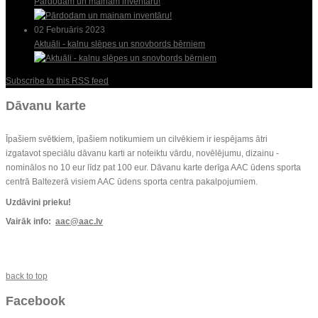
Pārdodam un mainam inventāru!
02 Februāris 2023
Aktuāli - kalnu slēpes un snovbords bērniem
Subscribe to this RSS feed
Dāvanu karte
Īpašiem svētkiem, īpašiem notikumiem un cilvēkiem ir iespējams ātri
izgatavot speciālu dāvanu karti ar noteiktu vārdu, novēlējumu, dizainu -
nominālos no 10 eur līdz pat 100 eur. Dāvanu karte derīga AAC ūdens sporta
centrā Baltezerā visiem AAC ūdens sporta centra pakalpojumiem.
Uzdāvini prieku!
Vairāk info:
aac@aac.lv
back to top
Facebook