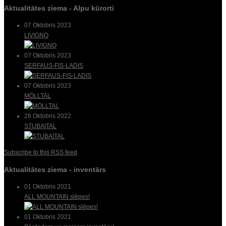
Aktualitātes ziema - Alpu kūrorti
07 Oktobris 2023
LIVIGNO
07 Oktobris 2023
SERFAUS-FIS-LADIS
07 Oktobris 2023
MÖLLTAL
26 Oktobris 2022
STUBAITAL
Subscribe to this RSS feed
Aktualitātes ziema - inventārs
01 Oktobris 2021
ALL MOUNTAIN slēpes!
01 Oktobris 2021