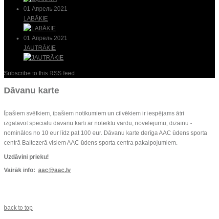
01 Апрель 2021
LABĀKIE
01 Апрель 2021
JAUTRĀKIE
Subscribe to this RSS feed
Dāvanu karte
Īpašiem svētkiem, īpašiem notikumiem un cilvēkiem ir iespējams ātri
izgatavot speciālu dāvanu karti ar noteiktu vārdu, novēlējumu, dizainu -
nominālos no 10 eur līdz pat 100 eur. Dāvanu karte derīga AAC ūdens sporta
centrā Baltezerā visiem AAC ūdens sporta centra pakalpojumiem.
Uzdāvini prieku!
Vairāk info:
aac@aac.lv
back to top