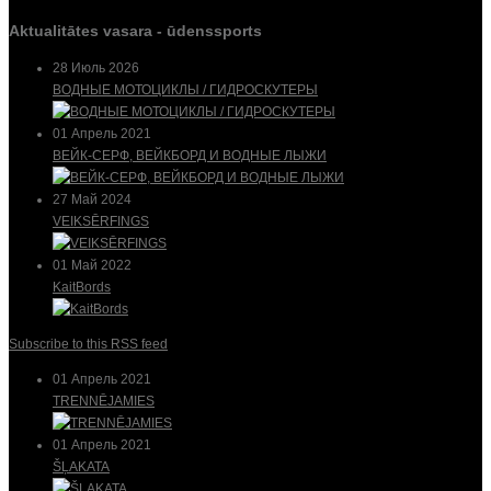
Aktualitātes vasara - ūdenssports
28 Июль 2026
ВОДНЫЕ МОТОЦИКЛЫ / ГИДРОСКУТЕРЫ
01 Апрель 2021
ВЕЙК-СЕРФ, ВЕЙКБОРД И ВОДНЫЕ ЛЫЖИ
27 Май 2024
VEIKSĒRFINGS
01 Май 2022
KaitBords
Subscribe to this RSS feed
01 Апрель 2021
TRENNĒJAMIES
01 Апрель 2021
ŠĻAKATA