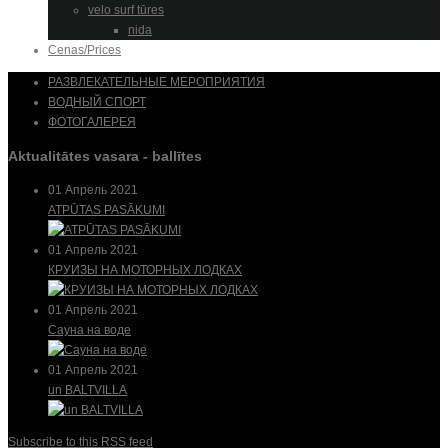
velo surf tūres
nida
Cenas/Prices
РАЗВЛЕКАТЕЛЬНЫЕ МЕРОПРИЯТИЯ
ВОДНЫЙ СПОРТ
ФОТОГАЛЕРЕЯ
Aktualitātes vasara - ballītes
01 Апрель 2021
ATPŪTAS PASĀKUMI
01 Апрель 2021
КРУИЗЫ НА МОТОРНЫХ ЛОДКАХ
01 Апрель 2021
Сауна на воде
01 Апрель 2021
un BALTVILLA
Subscribe to this RSS feed