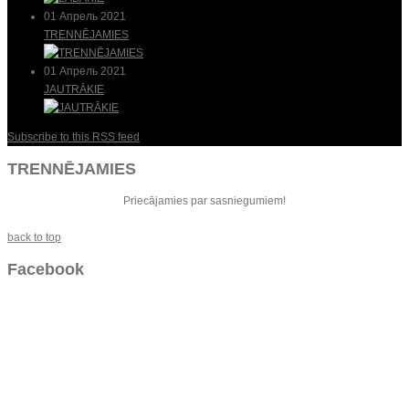
01 Апрель 2021
TRENNĒJAMIES
01 Апрель 2021
JAUTRĀKIE
Subscribe to this RSS feed
TRENNĒJAMIES
Priecājamies par sasniegumiem!
back to top
Facebook