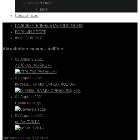
velo surf tūres
nida
Cenas/Prices
РАЗВЛЕКАТЕЛЬНЫЕ МЕРОПРИЯТИЯ
ВОДНЫЙ СПОРТ
ФОТОГАЛЕРЕЯ
Aktualitātes vasara - ballītes
01 Апрель 2021
ATPŪTAS PASĀKUMI
01 Апрель 2021
КРУИЗЫ НА МОТОРНЫХ ЛОДКАХ
01 Апрель 2021
Сауна на воде
01 Апрель 2021
un BALTVILLA
Subscribe to this RSS feed