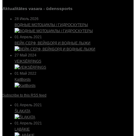
Aktualitātes vasara - ūdenssports
28 Июль 2026
ВОДНЫЕ МОТОЦИКЛЫ / ГИДРОСКУТЕРЫ
01 Апрель 2021
ВЕЙК-СЕРФ, ВЕЙКБОРД И ВОДНЫЕ ЛЫЖИ
27 Май 2024
VEIKSĒRFINGS
01 Май 2022
KaitBords
Subscribe to this RSS feed
01 Апрель 2021
ŠĻAKATA
01 Апрель 2021
LABĀKIE