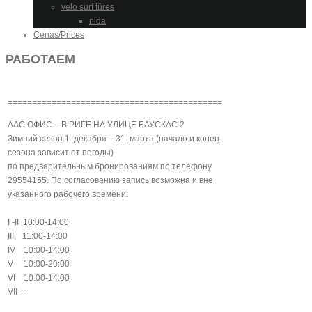
velo surf tūres
nida
Cenas/Prices
РАБОТАЕМ
============================================
AAC ОФИС – В РИГЕ НА УЛИЦЕ БАУСКАС 2
Зимний сезон 1. декабря – 31. марта (начало и конец
сезона зависит от погоды)
по предварительным бронированиям по телефону
29554155. По согласованию запись возможна и вне
указанного рабочего времени:
I -II 10:00-14:00
III 11:00-14:00
IV 10:00-14:00
V 10:00-20:00
VI 10:00-14:00
VII ---