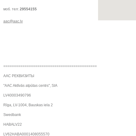
моб. тел:
29554155
aac@aac.lv
============================================
AAC РЕКВИЗИТЫ
"AAC Aktīvās atpūtas centrs", SIA
LV40003490796
Rīga, LV-1004, Bauskas iela 2
Swedbank
HABALV22
LV62HABA0001408055570