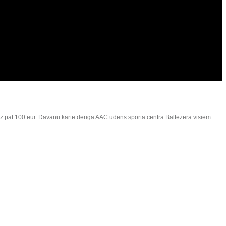
īdz pat 100 eur. Dāvanu karte derīga AAC ūdens sporta centrā Baltezerā visiem