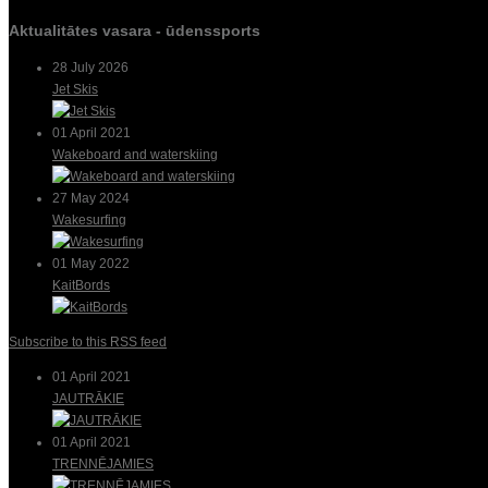
Aktualitātes vasara - ūdenssports
28 July 2026
Jet Skis
01 April 2021
Wakeboard and waterskiing
27 May 2024
Wakesurfing
01 May 2022
KaitBords
Subscribe to this RSS feed
01 April 2021
JAUTRĀKIE
01 April 2021
TRENNĒJAMIES