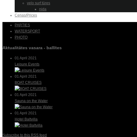
velo surf tūres
nida
Cenas/Prices
PARTIES
WATERSPORT
PHOTO
Aktualitātes vasara - ballītes
01 April 2021
Leisure Events
01 April 2021
BOAT CRUISES
01 April 2021
Sauna on the Water
01 April 2021
Hotel Baltvilla
Subscribe to this RSS feed