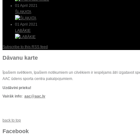
01 April 2021
ŠĻAKATA
01 April 2021
LABĀKIE
Subscribe to this RSS feed
Dāvanu karte
Īpašiem svētkiem, īpašiem notikumiem un cilvēkiem ir iespējams ātri izgatavot sp
AAC ūdens sporta centra pakalpojumiem.
Uzdāvini prieku!
Vairāk info:
aac@aac.lv
back to top
Facebook