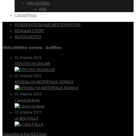
velo surf tūres
nida
Cenas/Prices
РАЗВЛЕКАТЕЛЬНЫЕ МЕРОПРИЯТИЯ
ВОДНЫЙ СПОРТ
ФОТОГАЛЕРЕЯ
Aktualitātes vasara - ballītes
01 Апрель 2021
ATPŪTAS PASĀKUMI
01 Апрель 2021
КРУИЗЫ НА МОТОРНЫХ ЛОДКАХ
01 Апрель 2021
Сауна на воде
01 Апрель 2021
un BALTVILLA
Subscribe to this RSS feed