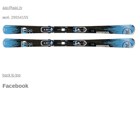
aac@aac.lv
моб. 29554155
back to top
Facebook