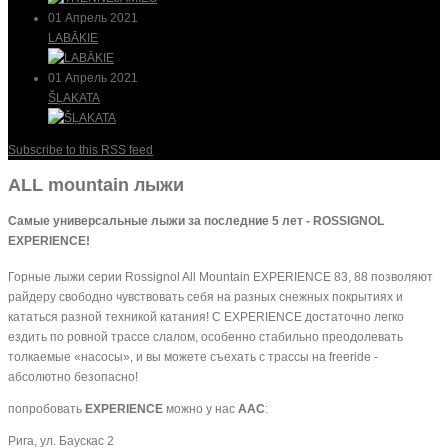
01 Апрель 2021
LABĀKIE
01 Апрель 2021
ŠĻAKATA
Subscribe to this RSS feed
ALL mountain лыжи
Самые универсальные лыжи за последние 5 лет - ROSSIGNOL
EXPERIENCE!
Горные лыжи серии Rossignol All Mountain EXPERIENCE 83, 88 позволяют
райдеру свободно чувствовать себя на разных снежных покрытиях и
кататься разной техникой катания! С EXPERIENCE достаточно легко
ездить по ровной трассе слалом, особенно стабильно преодолевать
толкаемые «насосы», и вы можете съехать с трассы на freeride -
абсолютно безопасно!
попробовать
EXPERIENCE
можно у нас
AAC
:
Рига, ул. Баускас 2