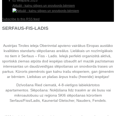
02 Февраль 2023
Aktuāli - kalnu slēpes un snovbords bērniem
Subscribe to this RSS feed
SERFAUS-FIS-LADIS
Austrijas Tiroles ieleja Oberinntal apvieno vairākus Eiropas austāko
kvalitātes standartu slēpošanas areālus. Lielākais un nozīmīgākais
no tiem ir Serfaus – Fiss - Ladis. Ielejā perfekti organizētā aktīvā,
sportiskā ziemas atpūta dod iespējas izbaudīt arī mazāk pazīstamas
interesantas un daudzveidīgas
slēpošanas un
snovborda trases un
parkus. Kūrorts piemērots gan kalnu trašu eksperiem, gan ģimenēm
ar bērniem. Lieliskas un plašas ārpus trašu (freeride) iespējas!
Dzīvošana Ried ciematā, 4-8-vietīgos labiekārtotos
apartamentos.
Slēpošana: Nokļūšana līdz trasēm ar ski busu vai
mikroautobusu uz reģiona SKI6 slēpošanas kūrortiem
Serfaus/Fiss/Ladis, Kaunertal Gletscher, Nauders, Fendels.