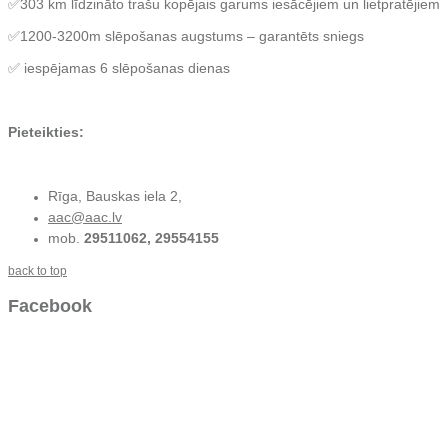
✅303 km līdzināto trašu kopējais garums iesācējiem un lietpratējiem
✅1200-3200m slēpošanas augstums – garantēts sniegs
✅ iespējamas 6 slēpošanas dienas
Pieteikties:
Rīga, Bauskas iela 2,
aac@aac.lv
mob.
29511062, 29554155
back to top
Facebook