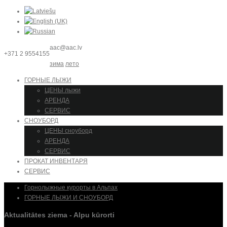
aac@aac.lv
+371 2 9554155
зима
лето
ГОРНЫЕ ЛЫЖИ
ЦЕНЫ лыжи
АРЕНДА
СЕРВИС
СНОУБОРД
ЦЕНЫ сноуборд
АРЕНДА
СЕРВИС
ПРОКАТ ИНВЕНТАРЯ
СЕРВИС
Горнолыжные курорты в Альпах
ГОРНЫЕ ЛЫЖИ И СНОУБОРД
Aktualitātes ziema - Alpu kūrorti