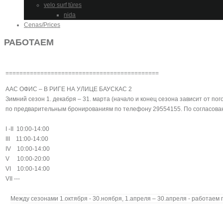
velo surf tūres
nida
Cenas/Prices
РАБОТАЕМ
============================================
AAC ОФИС – В РИГЕ НА УЛИЦЕ БАУСКАС 2
Зимний сезон 1. декабря – 31. марта (начало и конец сезона зависит от пог
по предварительным бронированиям по телефону 29554155. По согласован
I -II 10:00-14:00
III 11:00-14:00
IV 10:00-14:00
V 10:00-20:00
VI 10:00-14:00
VII ---
Между сезонами 1.октября - 30.ноября, 1.апреля – 30.апреля -
р
аботаем п