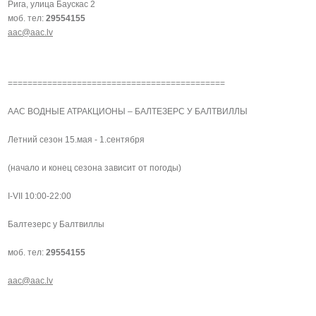
Рига, улица Баускас 2
моб. тел:
29554155
aac@aac.lv
============================================
AAC ВОДНЫЕ АТРАКЦИОНЫ – БАЛТЕЗЕРС У БАЛТВИЛЛЫ
Летний сезон 15.мая - 1.сентября
(начало и конец сезона зависит от погоды)
I-VII 10:00-22:00
Балтезерс у Балтвиллы
моб. тел:
29554155
aac@aac.lv