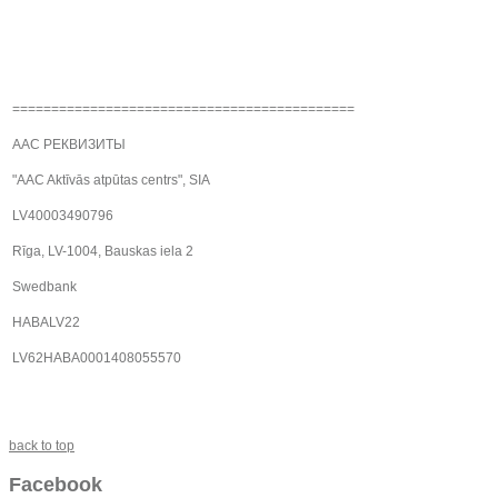
============================================
AAC РЕКВИЗИТЫ
"AAC Aktīvās atpūtas centrs", SIA
LV40003490796
Rīga, LV-1004, Bauskas iela 2
Swedbank
HABALV22
LV62HABA0001408055570
back to top
Facebook