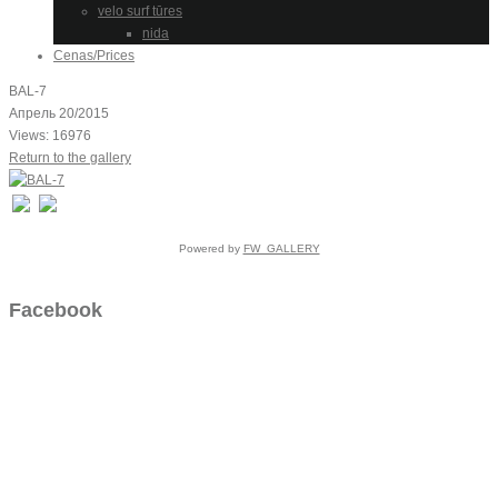
velo surf tūres
nida
Cenas/Prices
BAL-7
Апрель 20/2015
Views: 16976
Return to the gallery
Powered by
FW_GALLERY
Facebook