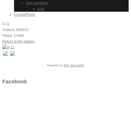
velo surf tūres
nida
Cenas/Prices
A-11
Апрель 20/2015
Views: 17045
Return to the gallery
Powered by
FW_GALLERY
Facebook