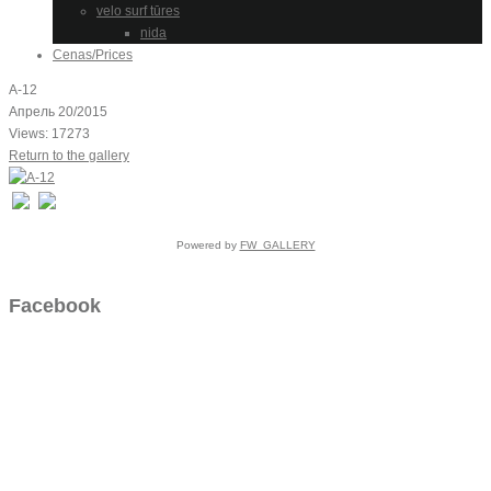
velo surf tūres
nida
Cenas/Prices
A-12
Апрель 20/2015
Views: 17273
Return to the gallery
Powered by
FW_GALLERY
Facebook