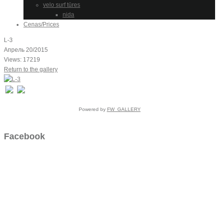
velo surf tūres
nida
Cenas/Prices
L-3
Апрель 20/2015
Views: 17219
Return to the gallery
Powered by
FW_GALLERY
Facebook