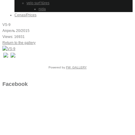
velo surf tūres
nida
Cenas/Prices
VS-9
Апрель 20/2015
Views: 16931
Return to the gallery
Powered by
FW_GALLERY
Facebook