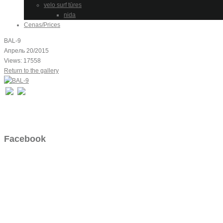
velo surf tūres
nida
Cenas/Prices
BAL-9
Апрель 20/2015
Views: 17558
Return to the gallery
Facebook