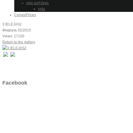
velo surf tūres
nida
Cenas/Prices
3 IELEJAS2
Февраль 02/2015
Views: 17150
Return to the gallery
Facebook