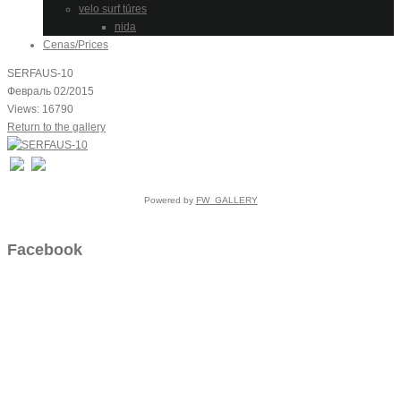
velo surf tūres
nida
Cenas/Prices
SERFAUS-10
Февраль 02/2015
Views: 16790
Return to the gallery
Powered by
FW_GALLERY
Facebook