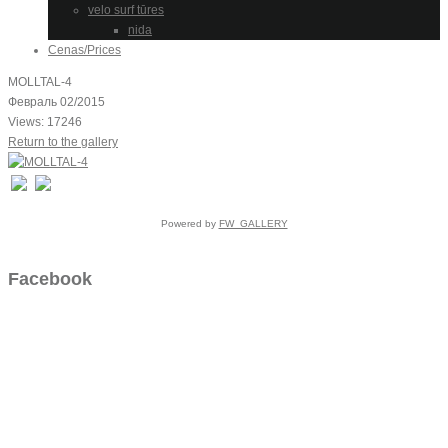
velo surf tūres
nida
Cenas/Prices
MOLLTAL-4
Февраль 02/2015
Views: 17246
Return to the gallery
Powered by
FW_GALLERY
Facebook