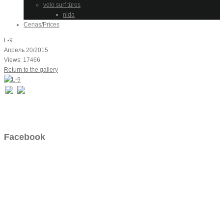
velo surf tūres
nida
Cenas/Prices
L-9
Апрель 20/2015
Views: 17466
Return to the gallery
Facebook