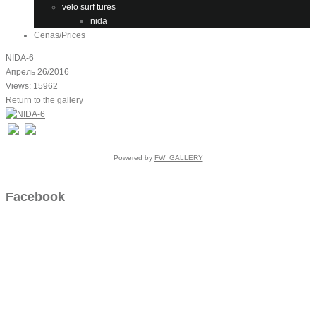
velo surf tūres
nida
Cenas/Prices
NIDA-6
Апрель 26/2016
Views: 15962
Return to the gallery
Powered by
FW_GALLERY
Facebook