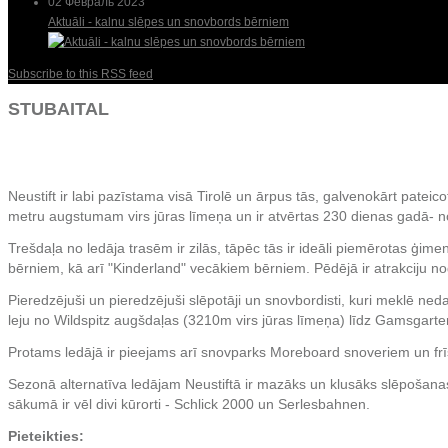
02 Февраль 2023
Aktuāli - kalnu slēpes un snovbords bērniem
Subscribe to this RSS feed
STUBAITAL
Neustift ir labi pazīstama visā Tirolē un ārpus tās, galvenokārt patei
metru augstumam virs jūras līmeņa un ir atvērtas 230 dienas gadā- n
Trešdaļa no ledāja trasēm ir zilās, tāpēc tās ir ideāli piemērotas ģ
bērniem, kā arī "Kinderland" vecākiem bērniem. Pēdējā ir atrakciju n
Pieredzējuši un pieredzējuši slēpotāji un snovbordisti, kuri meklē ne
leju no Wildspitz augšdaļas (3210m virs jūras līmeņa) līdz Gamsgarte
Protams ledājā ir pieejams arī snovparks Moreboard snoveriem un frīs
Sezonā alternatīva ledājam Neustiftā ir mazāks un klusāks slēpošanas re
sākumā ir vēl divi kūrorti - Schlick 2000 un Serlesbahnen.
Pieteikties: