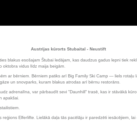
Austrijas kūrorts Stubaital - Neustift
coties blakus esošajam Štubai ledājam, kas daudzus gadus lepni tiek rek
o oktobra vidus līdz maija beigām.
imenēm ar bērniem. Bērniem patiks arī Big Family Ski Camp — liels rot
ogāze un snovparks, kuram blakus atrodas arī bērnu restorāns.
daudz adrenalīna, var pārbaudīt sevi "Daunhill" trasē, kas ir stāvākā k
n apakšai.
tailistiem.
ģions Elferlifte. Lielākā daļa tās pacēlāju ir paredzēti iesācējiem, lai 