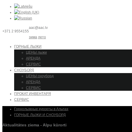
aac@aac.lv
+371 2 9554155
зима
лето
ГОРНЫЕ ЛЫЖИ
ЦЕНЫ лыжи
АРЕНДА
СЕРВИС
СНОУБОРД
ЦЕНЫ сноуборд
АРЕНДА
СЕРВИС
ПРОКАТ ИНВЕНТАРЯ
СЕРВИС
Горнолыжные курорты в Альпах
ГОРНЫЕ ЛЫЖИ И СНОУБОРД
Aktualitātes ziema - Alpu kūrorti