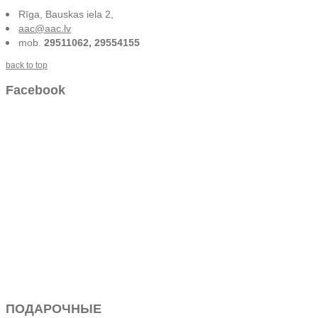
Rīga, Bauskas iela 2,
aac@aac.lv
mob.
29511062, 29554155
back to top
Facebook
ПОДАРОЧНЫЕ