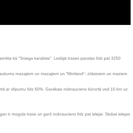
lamēta kā "Sniega karaliste". Ledājā trases paceļas līdz pat 3250
aļu laukums mazajiem un mazajiem un "Miniland"- zīdaiņiem un maziem
ūrortā ar slīpumu līdz 60%. Garākais nobrauciens kūrortā ved 10 km uz
gan ir mogula trase un garš nobrauciens līdz pat ielejai. Stubai ielejas