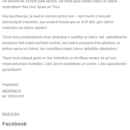
Un desertā tie, kuriem patīk ātrums, var lēkāt paša radītos viļņus ar ūdens
motocikliem Sea Doo Spark un Trixx.
Nav jāuztraucas, ja kaut ko darīsim pirmo reizi – tam mums ir kolosāli
pieredzējuši instruktori, kas iemācīs braukt gan ar SUP dēli, gan ūdens
motociklu vai ūdens slēpēm!
Tā kā mūsu piedāvājumā visas atrakcijas ir saistītas ar ūdeni, tad saliedēšanās
pasākumi šeit notiek burtiskā nozīmē, bet visiem pieejama ērta ģērbtuve un
pirtiņa-sauna uz ūdens, kur sasildīties slapjo ūdens aktivitāšu starplaikos.
Tāpat cenā iekļauti garie un īsie hidrotērpi un drošības vestes, kā arī viss
nepieciešamais inventārs. Līdzi jāņem peldbikses un dvielis. Labu garastāvokli
garantējam!
Papildinfo:
aac@aac.lv
tel: 29554155
back to top
Facebook