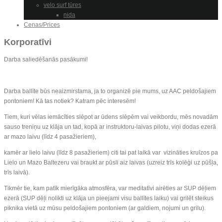
velo surf tūres
nida
Cenas/Prices
Korporatīvi
Darba saliedēšanās pasākumi!
Darba ballīte būs neaizmirstama, ja to organizē pie mums, uz AAC peldošajiem
pontoniem! Kā tas notiek? Katram pēc interesēm!
Tiem, kuri vēlas iemācīties slēpot ar ūdens slēpēm vai veikbordu, mēs novadām
sauso treniņu uz klāja un tad, kopā ar instruktoru-laivas pilotu, viņi dodas ezerā
ar mazo laivu (līdz 4 pasažieriem),
kamēr ar lielo laivu (līdz 8 pasažieriem) citi tai pat laikā var vizināties kruīzos pa
Lielo un Mazo Baltezeru vai braukt ar pūsli aiz laivas (uzreiz trīs kolēģi uz pūšļa,
trīs laivā).
Tikmēr tie, kam patīk mierīgāka atmosfēra, var meditatīvi airēties ar SUP dēļiem
ezerā (SUP dēļi nolikti uz klāja un pieejami visu ballītes laiku) vai grilēt steikus
piknika vietā uz mūsu peldošajiem pontoniem (ar galdiem, nojumi un grilu).