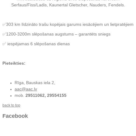
Serfaus/Fiss/Ladis, Kaunertal Gletscher, Nauders, Fendels.
✅303 km līdzināto trašu kopējais garums iesācējiem un lietpratējiem
✅1200-3200m slēpošanas augstums – garantēts sniegs
✅ iespējamas 6 slēpošanas dienas
Pieteikties:
Rīga, Bauskas iela 2,
aac@aac.lv
mob.
29511062, 29554155
back to top
Facebook