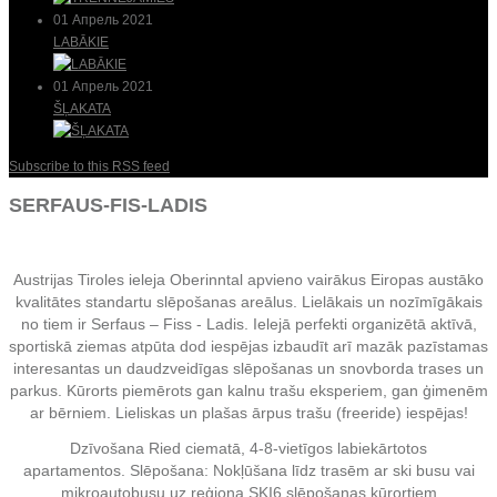
01 Апрель 2021
LABĀKIE
01 Апрель 2021
ŠĻAKATA
Subscribe to this RSS feed
SERFAUS-FIS-LADIS
Austrijas Tiroles ieleja Oberinntal apvieno vairākus Eiropas austāko
kvalitātes standartu slēpošanas areālus. Lielākais un nozīmīgākais
no tiem ir Serfaus – Fiss - Ladis. Ielejā perfekti organizētā aktīvā,
sportiskā ziemas atpūta dod iespējas izbaudīt arī mazāk pazīstamas
interesantas un daudzveidīgas
slēpošanas un
snovborda trases un
parkus. Kūrorts piemērots gan kalnu trašu eksperiem, gan ģimenēm
ar bērniem. Lieliskas un plašas ārpus trašu (freeride) iespējas!
Dzīvošana Ried ciematā, 4-8-vietīgos labiekārtotos
apartamentos.
Slēpošana: Nokļūšana līdz trasēm ar ski busu vai
mikroautobusu uz reģiona SKI6 slēpošanas kūrortiem