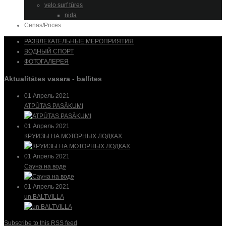
velo surf tūres
nida
Cenas/Prices
РАЗВЛЕКАТЕЛЬНЫЕ МЕРОПРИЯТИЯ
ВОДНЫЙ СПОРТ
ФОТОГАЛЕРЕЯ
Aktualitātes vasara - ballītes
01 Апрель 2021
ATPŪTAS PASĀKUMI
01 Апрель 2021
КРУИЗЫ НА МОТОРНЫХ ЛОДКАХ
01 Апрель 2021
Сауна на воде
01 Апрель 2021
un BALTVILLA
Subscribe to this RSS feed