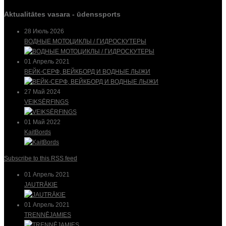
Aktualitātes vasara - ūdenssports
28 Июль 2026
ВОДНЫЕ МОТОЦИКЛЫ / ГИДРОСКУТЕРЫ
01 Апрель 2021
ВЕЙК-СЕРФ, ВЕЙКБОРД И ВОДНЫЕ ЛЫЖИ
27 Май 2024
VEIKSĒRFINGS
01 Май 2022
KaitBords
Subscribe to this RSS feed
01 Апрель 2021
JAUTRĀKIE
01 Апрель 2021
TRENNĒJAMIES