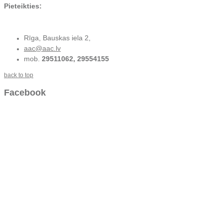
Pieteikties:
Rīga, Bauskas iela 2,
aac@aac.lv
mob.
29511062, 29554155
back to top
Facebook