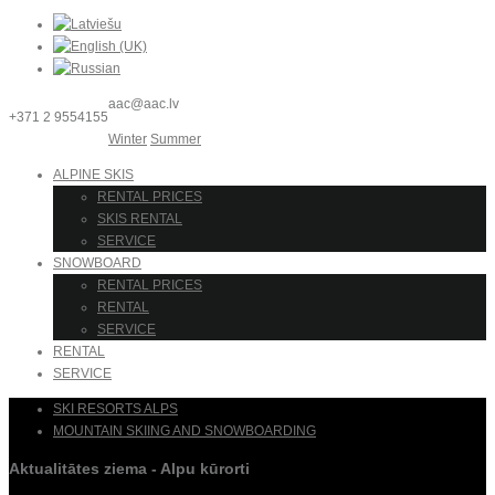
aac@aac.lv
+371 2 9554155
Winter
Summer
ALPINE SKIS
RENTAL PRICES
SKIS RENTAL
SERVICE
SNOWBOARD
RENTAL PRICES
RENTAL
SERVICE
RENTAL
SERVICE
SKI RESORTS ALPS
MOUNTAIN SKIING AND SNOWBOARDING
Aktualitātes ziema - Alpu kūrorti