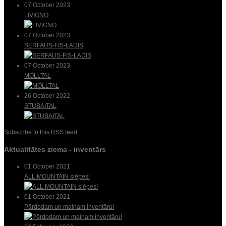
07 October 2023
LIVIGNO
07 October 2023
SERFAUS-FIS-LADIS
07 October 2023
MÖLLTAL
26 October 2022
STUBAITAL
Subscribe to this RSS feed
Aktualitātes ziema - inventārs
01 October 2021
ALL MOUNTAIN slēpes!
01 October 2021
Pārdodam un mainam inventāru!