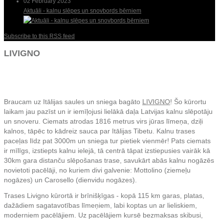
02 February 2023
Aktuāli - kalnu slēpes un snovbords bērniem
Subscribe to this RSS feed
LIVIGNO
Braucam uz Itālijas saules un sniega bagāto
LIVIGNO
! Šo kūrortu
laikam jau pazīst un ir iemīļojusi lielākā daļa Latvijas kalnu slēpotāju
un snoveru. Ciemats atrodas 1816 metrus virs jūras līmeņa, dziļi
kalnos, tāpēc to kādreiz sauca par Itālijas Tibetu. Kalnu trases
paceļas līdz pat 3000m un sniega tur pietiek vienmēr! Pats ciemats
ir mīlīgs, izstiepts kalnu ielejā, tā centrā tāpat izstiepusies vairāk kā
30km gara distanču slēpošanas trase, savukārt abās kalnu nogāzēs
novietoti pacēlāji, no kuriem divi galvenie: Mottolino (ziemeļu
nogāzes) un Carosello (dienvidu nogāzes).
Trases Livigno kūrortā ir brīnišķīgas - kopā 115 km garas, platas,
dažādiem sagatavotības līmeņiem, labi koptas un ar lieliskiem,
moderniem pacēlājiem. Uz pacēlājiem kursē bezmaksas skibusi,