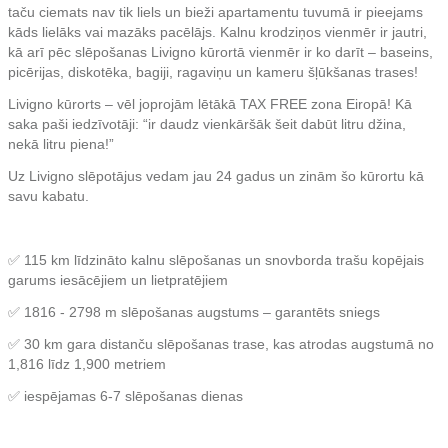
taču ciemats nav tik liels un bieži apartamentu tuvumā ir pieejams
kāds lielāks vai mazāks pacēlājs. Kalnu krodziņos vienmēr ir jautri,
kā arī pēc slēpošanas Livigno kūrortā vienmēr ir ko darīt – baseins,
picērijas, diskotēka, bagiji, ragaviņu un kameru šļūkšanas trases!
Livigno kūrorts – vēl joprojām lētākā TAX FREE zona Eiropā! Kā
saka paši iedzīvotāji: “ir daudz vienkāršāk šeit dabūt litru džina,
nekā litru piena!”
Uz Livigno slēpotājus vedam jau 24 gadus un zinām šo kūrortu kā
savu kabatu.
✅ 115 km līdzināto kalnu slēpošanas un snovborda trašu kopējais
garums iesācējiem un lietpratējiem
✅ 1816 - 2798 m slēpošanas augstums – garantēts sniegs
✅ 30 km gara distanču slēpošanas trase, kas atrodas augstumā no
1,816 līdz 1,900 metriem
✅ iespējamas 6-7 slēpošanas dienas