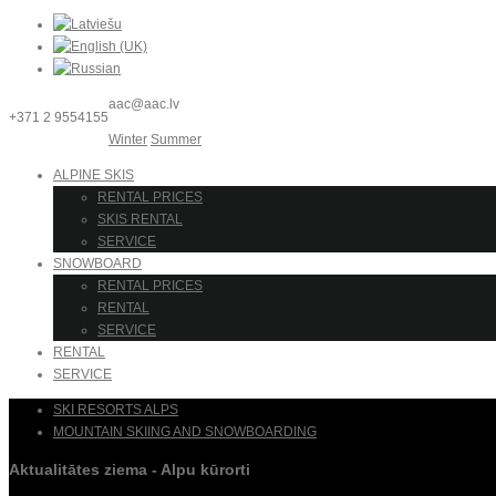
aac@aac.lv
+371 2 9554155
Winter
Summer
ALPINE SKIS
RENTAL PRICES
SKIS RENTAL
SERVICE
SNOWBOARD
RENTAL PRICES
RENTAL
SERVICE
RENTAL
SERVICE
SKI RESORTS ALPS
MOUNTAIN SKIING AND SNOWBOARDING
Aktualitātes ziema - Alpu kūrorti