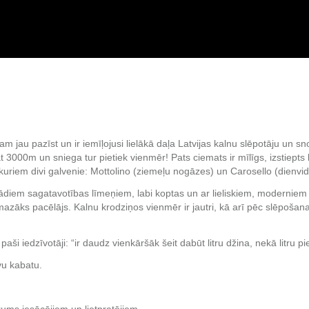
kam jau pazīst un ir iemīļojusi lielākā daļa Latvijas kalnu slēpotāju un 
at 3000m un sniega tur pietiek vienmēr! Pats ciemats ir mīlīgs, izstiepts
 kuriem divi galvenie: Mottolino (ziemeļu nogāzes) un Carosello (dienvi
ažādiem sagatavotības līmeņiem, labi koptas un ar lieliskiem, modernie
mazāks pacēlājs. Kalnu krodziņos vienmēr ir jautri, kā arī pēc slēpošanas
i iedzīvotāji: “ir daudz vienkāršāk šeit dabūt litru džina, nekā litru pi
vu kabatu.