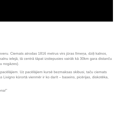
snoveru. Ciemats atrodas 1816 metrus virs jūras līmeņa, dziļi kalnos,
 kalnu ielejā, tā centrā tāpat izstiepusies vairāk kā 30km gara distanču
du nogāzes).
m pacēlājiem. Uz pacēlājiem kursē bezmaksas skibusi, taču ciemats
 Livigno kūrortā vienmēr ir ko darīt – baseins, picērijas, diskotēka,
ena!”