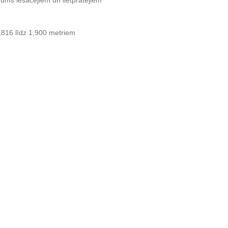
ums iesācējiem un lietpratējiem
,816 līdz 1,900 metriem