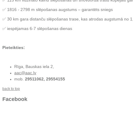
✅ 115 km līdzināto kalnu slēpošanas un snovborda trašu kopējais gar
✅ 1816 - 2798 m slēpošanas augstums – garantēts sniegs
✅ 30 km gara distanču slēpošanas trase, kas atrodas augstumā no 1
✅ iespējamas 6-7 slēpošanas dienas
Pieteikties:
Rīga, Bauskas iela 2,
aac@aac.lv
mob.
29511062, 29554155
back to top
Facebook