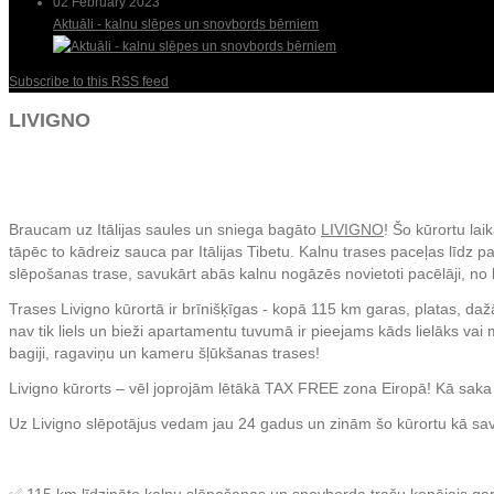
02 February 2023
Aktuāli - kalnu slēpes un snovbords bērniem
Subscribe to this RSS feed
LIVIGNO
Braucam uz Itālijas saules un sniega bagāto
LIVIGNO
! Šo kūrortu lai
tāpēc to kādreiz sauca par Itālijas Tibetu. Kalnu trases paceļas līdz p
slēpošanas trase, savukārt abās kalnu nogāzēs novietoti pacēlāji, no
Trases Livigno kūrortā ir brīnišķīgas - kopā 115 km garas, platas, d
nav tik liels un bieži apartamentu tuvumā ir pieejams kāds lielāks vai 
bagiji, ragaviņu un kameru šļūkšanas trases!
Livigno kūrorts – vēl joprojām lētākā TAX FREE zona Eiropā! Kā saka paš
Uz Livigno slēpotājus vedam jau 24 gadus un zinām šo kūrortu kā sa