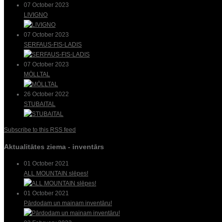
07 October 2023
LIVIGNO
07 October 2023
SERFAUS-FIS-LADIS
07 October 2023
MÖLLTAL
26 October 2022
STUBAITAL
Subscribe to this RSS feed
Aktualitātes ziema - inventārs
01 October 2021
ALL MOUNTAIN slēpes!
01 October 2021
Pārdodam un mainam inventāru!