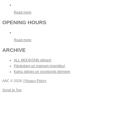
Read more
OPENING HOURS
Read more
ARCHIVE
ALL MOUNTAIN slēpes!
Pārdodam un mainam inventāru!
Kalnu slēpes un snovbords bērniem
AAC
© 2026 |
Privacy Policy
Scroll to Top