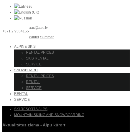
aac@aac.lv
+371 2 9554155
Winter
Summer
ALPINE SKIS
RENTAL PRICES
SKIS RENTAL
SERVICE
SNOWBOARD
RENTAL PRICES
RENTAL
SERVICE
RENTAL
SERVICE
SKI RESORTS ALPS
MOUNTAIN SKIING AND SNOWBOARDING
Aktualitātes ziema - Alpu kūrorti