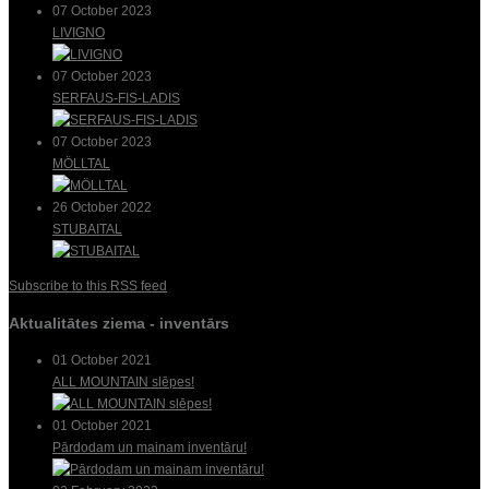
07 October 2023
LIVIGNO
07 October 2023
SERFAUS-FIS-LADIS
07 October 2023
MÖLLTAL
26 October 2022
STUBAITAL
Subscribe to this RSS feed
Aktualitātes ziema - inventārs
01 October 2021
ALL MOUNTAIN slēpes!
01 October 2021
Pārdodam un mainam inventāru!