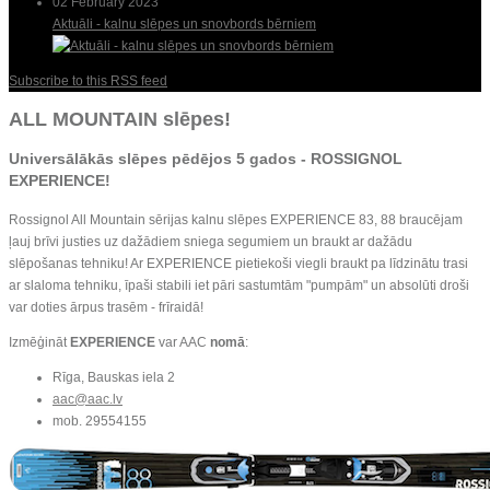
02 February 2023
Aktuāli - kalnu slēpes un snovbords bērniem
Subscribe to this RSS feed
ALL MOUNTAIN slēpes!
Universālākās slēpes pēdējos 5 gados -
ROSSIGNOL
EXPERIENCE
!
Rossignol All Mountain sērijas kalnu slēpes EXPERIENCE 83, 88 braucējam
ļauj brīvi justies uz dažādiem sniega segumiem un braukt ar dažādu
slēpošanas tehniku! Ar EXPERIENCE pietiekoši viegli braukt pa līdzinātu trasi
ar slaloma tehniku, īpaši stabili iet pāri sastumtām "pumpām" un absolūti droši
var doties ārpus trasēm - frīraidā!
Izmēģināt
EXPERIENCE
var AAC
nomā
:
Rīga, Bauskas iela 2
aac@aac.lv
mob. 29554155