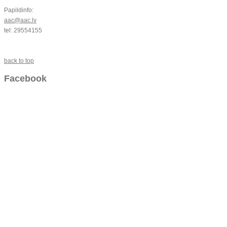
Papildinfo:
aac@aac.lv
tel: 29554155
back to top
Facebook