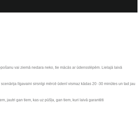
 slēpošanu vai ziemā nedara neko, tie mācās ar ūdensslēpēm. Lielajā laivā
 šī scenārija līgavaini sirsnīgi mērcē ūdenī vismaz kādas 20 -30 minūtes un tad jau
ņiem, jautri gan tiem, kas uz pūšļa, gan tiem, kuri laivā garantēti