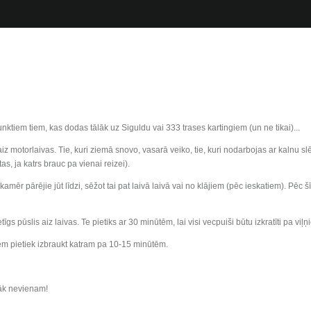
tiem tiem, kas dodas tālāk uz Siguldu vai 333 trases kartingiem (un ne tikai)...
 aiz motorlaivas. Tie, kuri ziemā snovo, vasarā veiko, tie, kuri nodarbojas ar kalnu
as, ja katrs brauc pa vienai reizei).
kamēr pārējie jūt līdzi, sēžot tai pat laivā laivā vai no klājiem (pēc ieskatiem). Pēc
tīgs pūslis aiz laivas. Te pietiks ar 30 minūtēm, lai visi vecpuiši būtu izkratīti pa viļ
em pietiek izbraukt katram pa 10-15 minūtēm.
nāk nevienam!