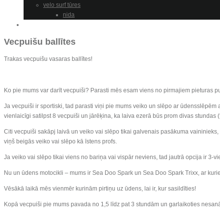
velo surf tūres
nida
Cenas/Prices
Vecpuišu ballītes
Trakas vecpuišu vasaras ballītes!
Ko pie mums var darīt vecpuiši? Parasti mēs esam viens no pirmajiem pieturas punk
Ja vecpuiši ir sportiski, tad parasti viņi pie mums veiko un slēpo ar ūdensslēpēm
vienlaicīgi satilpst 8 vecpuiši un jārēķina, ka laiva ezerā būs prom divas stundas (t
Citi vecpuiši sakāpj laivā un veiko vai slēpo tikai galvenais pasākuma vaininieks, 
viņš beigās veiko vai slēpo kā īstens profs.
Ja veiko vai slēpo tikai viens no bariņa vai vispār neviens, tad jautrā opcija ir 3-vie
Nu un ūdens motocikli – mums ir Sea Doo Spark un Sea Doo Spark Trixx, ar kuri
Vēsākā laikā mēs vienmēr kurinām pirtiņu uz ūdens, lai ir, kur sasildīties!
Kopā vecpuiši pie mums pavada no 1,5 līdz pat 3 stundām un garlaikoties nesa