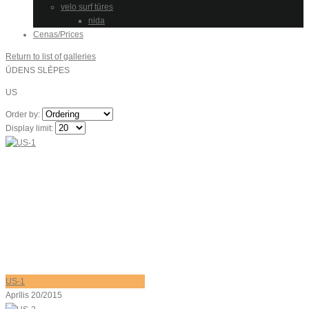
velo surf tūres
nida
Cenas/Prices
Return to list of galleries
ŪDENS SLĒPES
US
Order by:
Display limit:
US-1
Aprīlis 20/2015