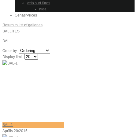
velo surf tūres
nida
Cenas/Prices
Return to list of galleries
BALLĪTES
BAL
Order by:
Display limit:
BAL-1
Aprīlis 20/2015