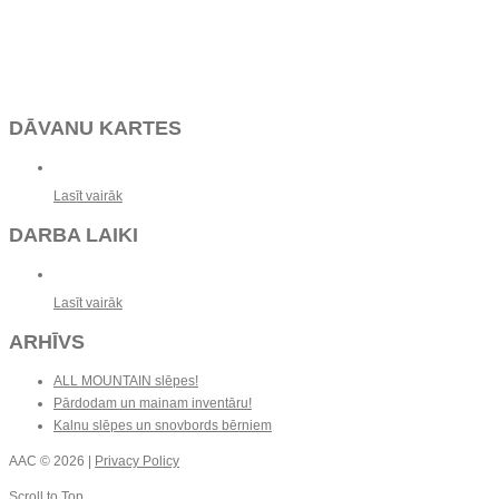
DĀVANU KARTES
Lasīt vairāk
DARBA LAIKI
Lasīt vairāk
ARHĪVS
ALL MOUNTAIN slēpes!
Pārdodam un mainam inventāru!
Kalnu slēpes un snovbords bērniem
AAC
© 2026 |
Privacy Policy
Scroll to Top