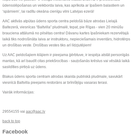
ūdensslēpošanas un veikborda laiva, kas aprīkota ar īpašiem balastiem un
‘spārniem’, lai radītu okeāna cienīgu vilni Latvijas ezerā!
AAC aktīvās atpūtas ūdens sporta centra peldošā bāze atrodas Lielajā
Baltezerā, viesnīcas “Baltvilla” pludmalē, tepat, pie Rīgas - vien 20 minūšu
brauciena attālumā no pilsētas centra! Dāvanu kartes īpašniekam rezervētajā
laikā tiks nodrošināta laiva ar instruktoru, nepieciešamais inventārs, hidrotērps
un drošības veste. Drošības vestes tiks arī līdzjutējiem!
Uz AAC peldošajiem klājiem ir pieejama ģērbtuve, ir iespēja atstāt personīgās
mantas, kā arī baudīt citas priekšrocības - sauļošanās krēslus vai vēsākā laikā
sasildīties pirtiņā uz ūdens.
Blakus ūdens sporta centram atrodas skaista publiskā pludmale, savukārt
viesnīcā Baltvilla pieejams restorāns ar brīnišķīgu vasaras terasi.
Vairāk informācijas:
29554155 vai
aac@aac.lv
back to top
Facebook