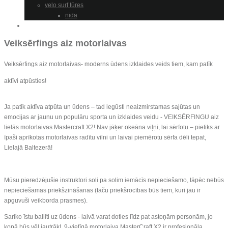
velo surf tūres
nida
Cenas/Prices
Veiksērfings aiz motorlaivas
Veiksērfings aiz motorlaivas- moderns ūdens izklaides veids tiem, kam patīk
aktīvi atpūsties!
Ja patīk aktīva atpūta un ūdens – tad iegūsti neaizmirstamas sajūtas un
emocijas ar jaunu un populāru sporta un izklaides veidu - VEIKSĒRFINGU aiz
lielās motorlaivas Mastercraft X2! Nav jāķer okeāna viļņi, lai sērfotu – pietiks ar
īpaši aprīkotas motorlaivas radītu vilni un laivai piemērotu sērfa dēli tepat,
Lielajā Baltezerā!
Mūsu pieredzējušie instruktori soli pa solim iemācīs nepieciešamo, tāpēc nebūs
nepieciešamas priekšzināšanas (taču priekšrocības būs tiem, kuri jau ir
apguvuši veikborda prasmes).
Sarīko īstu ballīti uz ūdens - laivā varat doties līdz pat astoņām personām, jo
kopā būs vēl jautrāk! 9-vietīgā motorlaiva MasterCraft X2 ir profesionāla