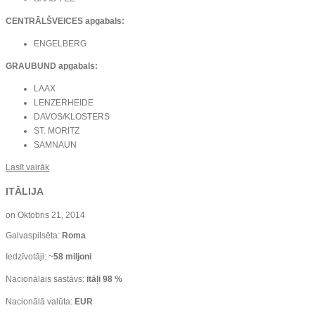
CENTRĀLŠVEICES apgabals:
ENGELBERG
GRAUBUND apgabals:
LAAX
LENZERHEIDE
DAVOS/KLOSTERS
ST. MORITZ
SAMNAUN
Lasīt vairāk
ITĀLIJA
on
Oktobris 21, 2014
Galvaspilsēta:
Roma
Iedzīvotāji: ~
58 miljoni
Nacionālais sastāvs:
itāļi 98 %
Nacionālā valūta:
EUR