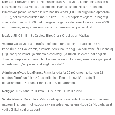
Klimats:
Pārsvarā mērens, ziemas maigas. Alpos valda kontinentālais klimats,
kuru maigāku dara Vidusjūras ietekme. Kalnos skaidri izteiktas augstieņu
klimatiskās joslas. Vasaras ir lietainas un vēsas (1 000 m augstumā apmēram
10 °C), bet ziemas aukstas (no -5 ° līdz -10 °C) ar stipriem vējiem un bagātīgu
sniega daudzumu. 2500 metru augstumā gadā vidēji nokrīt vairāk nekā 2000
mm nokrišņu, sniegs nenokūst septiņus mēnešus vai pat vēl ilgāk.
Iedzīvotāji:
63 milj. - trešā vieta Eiropā, aiz Krievijas un Vācijas.
Valoda:
Valsts valoda – franču. Reģionos runā septiņos dialektos. 86 %
francūžu runā tikai dzimtajā valodā. Attiecībā uz angļu valodu francūži ir visnotaļ
jutīgi, tādēļ šo valodu jāizmanto piesardzīgi - ja uzreiz sāksiet runāt angliski,
Jums var nepievērst uzmanību. Lai neaizvainotu francūzi, saruna obligāti jāsāk
ar jautājumu: „Vai jūs runājat angļu valodā?”
Administratīvais iedalījums:
Francija iedalīta 26 reģionos, no kuriem 22
atrodas Eiropā un 4 ir aizjūras teritorijas. Reģioni, savukārt, sadalīti
departamentos. Kopumā Francijā ir 100 departamenti.
Reliģija:
50 % francūžu ir katoļi, 30 % atzinuši, ka ir ateisti.
Valsts iekārta:
Republika. Valsts vadītājs ir prezidents, kuru ievēl uz pieciem
gadiem. Francūži ir ļoti uzticīgi saviem valsts vadītājiem - kopš 1974. gada valsti
vadījuši tikai četri prezidenti.