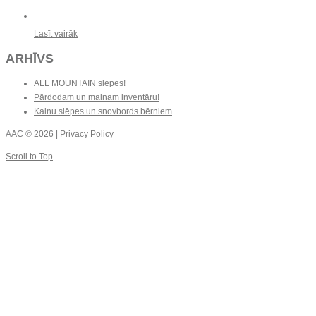
Lasīt vairāk
ARHĪVS
ALL MOUNTAIN slēpes!
Pārdodam un mainam inventāru!
Kalnu slēpes un snovbords bērniem
AAC
© 2026 |
Privacy Policy
Scroll to Top