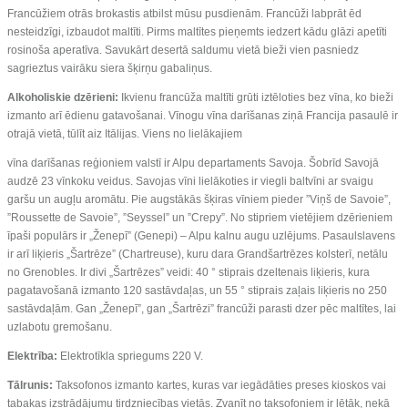
Francūžiem otrās brokastis atbilst mūsu pusdienām. Francūži labprāt ēd
nesteidzīgi, izbaudot maltīti. Pirms maltītes pieņemts iedzert kādu glāzi apetīti
rosinoša aperatīva. Savukārt desertā saldumu vietā bieži vien pasniedz
sagrieztus vairāku siera šķirņu gabaliņus.
Alkoholiskie dzērieni:
Ikvienu francūža maltīti grūti iztēloties bez vīna, ko bieži
izmanto arī ēdienu gatavošanai. Vīnogu vīna darīšanas ziņā Francija pasaulē ir
otrajā vietā, tūlīt aiz Itālijas. Viens no lielākajiem
vīna darīšanas reģioniem valstī ir Alpu departaments Savoja. Šobrīd Savojā
audzē 23 vīnkoku veidus. Savojas vīni lielākoties ir viegli baltvīni ar svaigu
garšu un augļu aromātu. Pie augstākās šķiras vīniem pieder ”Viņš de Savoie”,
”Roussette de Savoie”, ”Seyssel” un ”Crepy”. No stipriem vietējiem dzērieniem
īpaši populārs ir „Ženepī” (Genepi) – Alpu kalnu augu uzlējums. Pasaulslavens
ir arī liķieris „Šartrēze” (Chartreuse), kuru dara Grandšartrēzes kolsterī, netālu
no Grenobles. Ir divi „Šartrēzes” veidi: 40 ° stiprais dzeltenais liķieris, kura
pagatavošanā izmanto 120 sastāvdaļas, un 55 ° stiprais zaļais liķieris no 250
sastāvdaļām. Gan „Ženepī”, gan „Šartrēzi” francūži parasti dzer pēc maltītes, lai
uzlabotu gremošanu.
Elektrība:
Elektrotīkla spriegums 220 V.
Tālrunis:
Taksofonos izmanto kartes, kuras var iegādāties preses kioskos vai
tabakas izstrādājumu tirdzniecības vietās. Zvanīt no taksofoniem ir lētāk, nekā