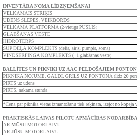
INVENTĀRA NOMA LĪDZŅEMŠANAI
VELKAMAIS STRIĶIS
ŪDENS SLĒPES, VEIKBORDS
VELKAMĀ PLATFORMA (2-vietīgs PŪSLIS)
GLĀBŠANAS VESTE
HIDROTĒRPS
SUP DĒĻA KOMPLEKTS (dēlis, airis, pumpis, soma)
VINDSĒRFINGA KOMPLEKTS (+1 glābšanas veste)
BALLĪTES UN PIKNIKI UZ AAC PELDOŠAJIEM PONTO
PIKNIKA NOJUME, GALDI, GRILS UZ PONTONA (līdz 20 pers
PIRTS uz ūdens
PIRTS, nākamā stunda
*Cena par piknika vietas izmantošanu tiek rēķināta, izejot no kopējā v
PRAKTISKĀS LAIVAS PILOTU APMĀCĪBAS NODARBĪB
AR
MŪSU
MOTORLAIVU
AR
JŪSU
MOTORLAIVU