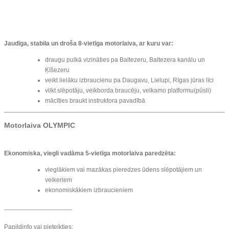
Jaudīga, stabila un droša 8-vietīga motorlaiva, ar kuru var:
draugu pulkā vizināties pa Baltezeru, Baltezera kanālu un
Ķīšezeru
veikt lielāku izbraucienu pa Daugavu, Lielupi, Rīgas jūras līci
vilkt slēpotāju, veikborda braucēju, velkamo platformu(pūsli)
mācīties braukt instruktora pavadībā
Motorlaiva OLYMPIC
Ekonomiska, viegli vadāma 5-vietīga motorlaiva paredzēta:
vieglākiem vai mazākas pieredzes ūdens slēpotājiem un
veikeriem
ekonomiskākiem izbraucieniem
___________________
Papildinfo vai pieteikties: