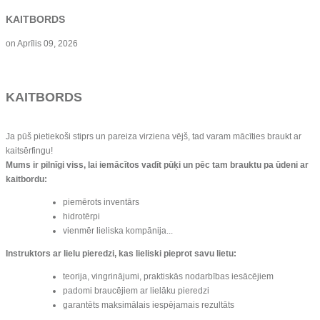
KAITBORDS
on
Aprīlis 09, 2026
KAITBORDS
Ja pūš pietiekoši stiprs un pareiza virziena vējš, tad varam mācīties braukt ar
kaitsērfingu!
Mums ir pilnīgi viss, lai iemācītos vadīt pūķi un pēc tam brauktu pa ūdeni ar
kaitbordu:
piemērots inventārs
hidrotērpi
vienmēr lieliska kompānija...
Instruktors ar lielu pieredzi, kas lieliski pieprot savu lietu:
teorija, vingrinājumi, praktiskās nodarbības iesācējiem
padomi braucējiem ar lielāku pieredzi
garantēts maksimālais iespējamais rezultāts