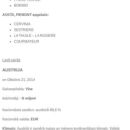
BORMIO
AOSTA, PIEMONT apgabals:
CERVINIA
SESTRIERE
LA THUILE – LA ROSIERE
COURMAYEUR
Lasīt vairāk
AUSTRIJA
on
Oktobris 21, 2014
Galvaspilsēta:
Vīne
Iedzīvotāji: ~
8 miljoni
Nacionālais sastāvs: austrieši 88,6 %
Nacionālā valūta:
EUR
Klimats:
Austrijā ir samērā maigs un mērens kontinentālais klimats. Vidējā