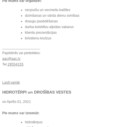
Pie mums var organizēt:
vecpuišu un vecmeitu ballītes
dzimšanas un vārda dienu svinības
draugu pasēdēšanas
darba kolektīvu atpūtas vakarus
klientu prezentācijas
brīvdienu kruīzus
___________________
Papildinfo vai pieteikties:
aac@aac.lv
Tel.
29554155
Lasīt vairāk
HIDROTĒRPI un DROŠĪBAS VESTES
on
Aprīlis 01, 2021
Pie mums var iznomāt:
hidrotērpus