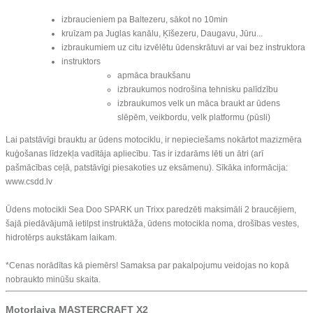
izbraucieniem pa Baltezeru, sākot no 10min
kruīzam pa Juglas kanālu, Ķīšezeru, Daugavu, Jūru...
izbraukumiem uz citu izvēlētu ūdenskrātuvi ar vai bez instruktora
instruktors
apmāca braukšanu
izbraukumos nodrošina tehnisku palīdzību
izbraukumos velk un māca braukt ar ūdens
slēpēm, veikbordu, velk platformu (pūsli)
Lai patstāvīgi brauktu ar ūdens motociklu, ir nepieciešams nokārtot mazizmēra
kuģošanas līdzekļa vadītāja apliecību. Tas ir izdarāms lēti un ātri (arī
pašmācības ceļā, patstāvīgi piesakoties uz eksāmenu). Sīkāka informācija:
www.csdd.lv
Ūdens motocikli Sea Doo SPARK un Trixx paredzēti maksimāli 2 braucējiem,
šajā piedāvājumā ietilpst instruktāža, ūdens motocikla noma, drošības vestes,
hidrotērps aukstākam laikam.
*Cenas norādītas kā piemērs! Samaksa par pakalpojumu veidojas no kopā
nobraukto minūšu skaita.
Motorlaiva MASTERCRAFT X2