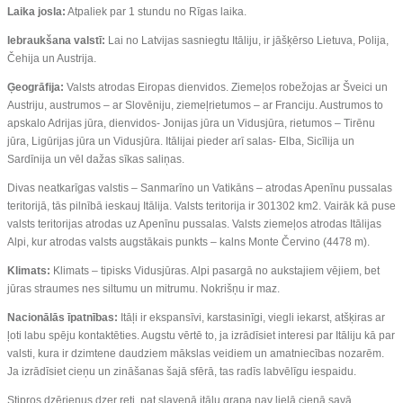
Laika josla:
Atpaliek par 1 stundu no Rīgas laika.
Iebraukšana valstī:
Lai no Latvijas sasniegtu Itāliju, ir jāšķērso Lietuva, Polija,
Čehija un Austrija.
Ģeogrāfija:
Valsts atrodas Eiropas dienvidos. Ziemeļos robežojas ar Šveici un
Austriju, austrumos – ar Slovēniju, ziemeļrietumos – ar Franciju. Austrumos to
apskalo Adrijas jūra, dienvidos- Jonijas jūra un Vidusjūra, rietumos – Tirēnu
jūra, Ligūrijas jūra un Vidusjūra. Itālijai pieder arī salas- Elba, Sicīlija un
Sardīnija un vēl dažas sīkas saliņas.
Divas neatkarīgas valstis – Sanmarīno un Vatikāns – atrodas Apenīnu pussalas
teritorijā, tās pilnībā ieskauj Itālija. Valsts teritorija ir 301302 km2. Vairāk kā puse
valsts teritorijas atrodas uz Apenīnu pussalas. Valsts ziemeļos atrodas Itālijas
Alpi, kur atrodas valsts augstākais punkts – kalns Monte Červino (4478 m).
Klimats:
Klimats – tipisks Vidusjūras. Alpi pasargā no aukstajiem vējiem, bet
jūras straumes nes siltumu un mitrumu. Nokrišņu ir maz.
Nacionālās īpatnības:
Itāļi ir ekspansīvi, karstasinīgi, viegli iekarst, atšķiras ar
ļoti labu spēju kontaktēties. Augstu vērtē to, ja izrādīsiet interesi par Itāliju kā par
valsti, kura ir dzimtene daudziem mākslas veidiem un amatniecības nozarēm.
Ja izrādīsiet cieņu un zināšanas šajā sfērā, tas radīs labvēlīgu iespaidu.
Stipros dzērienus dzer reti, pat slavenā itāļu grapa nav lielā cieņā savā