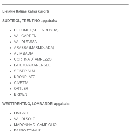
Lielākie Itālijas kalnu kūrorti
SÜDTIROL, TRENTINO apgabals:
DOLOMĪTI (SELLA RONDA)
VAL GARDEN
VAL DI FASSA
ARABBA (MARMOLADA)
ALTA BADIA
CORTINA D` AMPEZZO
LATEMAR/KARERSEE
SEISER ALM
KRONPLATZ
CIVETTA
ORTLER
BRIXEN
WESTTRENTINO, LOMBARDEI apgabals:
LIVIGNO
VAL DI SOLE
MADONNA DI CAMPIGLIO
PASSO TONALE