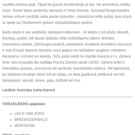
sautēta liellopa gaļa. Tāpat kā gulašs kombinācijā ar alu. Vai asinsdesa svētku
reizē. Tomēr īstais austriešu lepnums ir Vīnes šnicele. Savukārt Burgenlandes
zemes virtuvē centrālā vieta pieder polentai – kukurūzas miltu putrai, kuru kopā
ar speķi vai žāvējumiem gatavo visdažādākajos veidos.
Īpašs stāsts ir par austriešu saldajiem ēdieniem – to klāsts ir ļoti plašs: deserti,
kūciņas, pudiņi, ļoti daudz dažādu miltu izstrādājumu (ābolu strūdele,
imperatora omlete, Zalcburgas pudiņš, pankūkas). Austriešu konditoru lepnums
ir visā Eiropā slavenā strūdele, kuru gatavo no dažādiem augļiem, riekstiem,
biezpiena, rozīnēm un kanēļa. Taču pašā valstī ne mazāk slavena ir t.s. Zahera
torte, kas nosaukta tās radītāja Franča Zahera vārdā (1832). Zahera tortei ir
šokolādes glazūra, zem kuras vēl aprikožu marmelādes kārtiņa. Vēl jāpiezīmē,
ka strūdeles Austrijā mēdz būt arī sāļās, un tādā gadījumā pildījumā var būt
šampinjoni, spināti, sēnes, gaļa, dažkārt arī zivs.
Lielākie Austrijas kalnu kūrorti
VORARLBERG apgabals:
LECH UND ZÜRS
BREGENZERWALD
MONTAFON