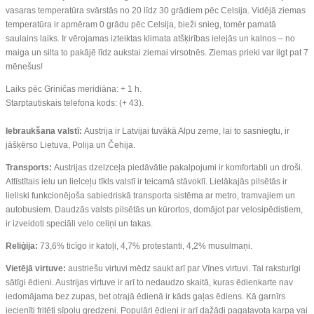
vasaras temperatūra svārstās no 20 līdz 30 grādiem pēc Celsija. Vidējā ziemas
temperatūra ir apmēram 0 grādu pēc Celsija, bieži snieg, tomēr pamatā
saulains laiks. Ir vērojamas izteiktas klimata atšķirības ielejās un kalnos – no
maiga un silta to pakājē līdz aukstai ziemai virsotnēs. Ziemas prieki var ilgt pat 7
mēnešus!
Laiks pēc Griničas meridiāna: + 1 h.
Starptautiskais telefona kods: (+ 43).
Iebraukšana valstī:
Austrija ir Latvijai tuvākā Alpu zeme, lai to sasniegtu, ir
jāšķērso Lietuva, Polija un Čehija.
Transports:
Austrijas dzelzceļa piedāvātie pakalpojumi ir komfortabli un droši.
Attīstītais ielu un lielceļu tīkls valstī ir teicamā stāvoklī. Lielākajās pilsētās ir
lieliski funkcionējoša sabiedriskā transporta sistēma ar metro, tramvajiem un
autobusiem. Daudzās valsts pilsētās un kūrortos, domājot par velosipēdistiem,
ir izveidoti speciāli velo celiņi un takas.
Reliģija:
73,6% ticīgo ir katoļi, 4,7% protestanti, 4,2% musulmaņi.
Vietējā virtuve:
austriešu virtuvi mēdz saukt arī par Vīnes virtuvi. Tai raksturīgi
sātīgi ēdieni. Austrijas virtuve ir arī to nedaudzo skaitā, kuras ēdienkarte nav
iedomājama bez zupas, bet otrajā ēdienā ir kāds gaļas ēdiens. Kā garnīrs
iecienīti fritēti sīpolu gredzeni. Populāri ēdieni ir arī dažādi pagatavota karpa vai