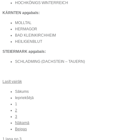
HOCHKÖNIGS WINTERREICH
KÄRNTEN apgabals:
MOLLTAL
HERMAGOR
BAD KLEINKIRCHHEIM
HEILIGENBLUT
STEIERMARK apgabals:
SCHLADMING (DACHSTEIN – TAUERN)
Lasīt vairāk
Sākums
Iepriekšējā
1
2
3
Nākamā
Beigas
1 lapa no 3