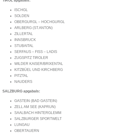
TIROL apgabals:
ISCHGL
SOLDEN
OBERGURGL – HOCHGURGL
ARLBERG (ST.ANTON)
ZILLERTAL
INNSBRUCK
STUBAITAL
SERFAUS – FISS – LADIS
ZUGSPITZ TIROLER
WILDER KAISER/BRIXENTAL
KITZBÜEL UND KIRCHBERG
PITZTAL
NAUDERS
SALZBURG apgabals:
GASTEIN (BAD GASTEIN)
ZELL AM SEE (KAPRUN)
SAALBACH HINTERGLEMM
SALZBURGER SPORTWELT
LUNGAU
OBERTAUERN