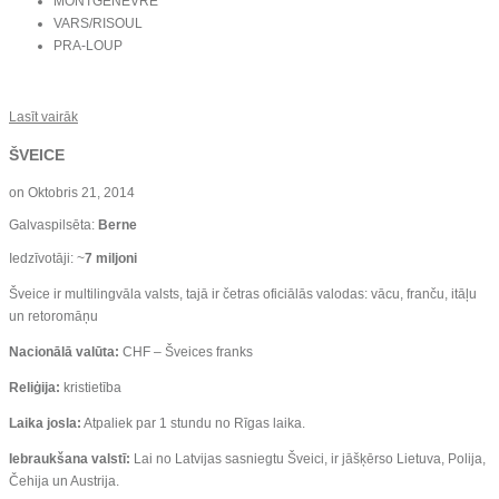
MONTGENEVRE
VARS/RISOUL
PRA-LOUP
Lasīt vairāk
ŠVEICE
on
Oktobris 21, 2014
Galvaspilsēta:
Berne
Iedzīvotāji: ~
7 miljoni
Šveice ir multilingvāla valsts, tajā ir četras oficiālās valodas: vācu, franču, itāļu
un retoromāņu
Nacionālā valūta:
CHF – Šveices franks
Reliģija:
kristietība
Laika josla:
Atpaliek par 1 stundu no Rīgas laika.
Iebraukšana valstī:
Lai no Latvijas sasniegtu Šveici, ir jāšķērso Lietuva, Polija,
Čehija un Austrija.