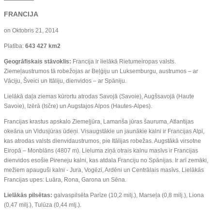
FRANCIJA
on
Oktobris 21, 2014
Platība:
643 427 km2
Ģeogrāfiskais stāvoklis:
Francija ir lielākā Rietumeiropas valsts.
Ziemeļaustrumos tā robežojas ar Beļģiju un Luksemburgu, austrumos – ar
Vāciju, Šveici un Itāliju, dienvidos – ar Spāniju.
Lielākā daļa ziemas kūrortu atrodas Savojā (Savoie), Augšsavojā (Haute
Savoie), Izērā (Isčre) un Augstajos Alpos (Hautes-Alpes).
Francijas krastus apskalo Ziemeļjūra, Lamanša jūras šauruma, Atlantijas
okeāna un Vidusjūras ūdeņi. Visaugstākie un jaunākie kalni ir Francijas Alpi,
kas atrodas valsts dienvidaustrumos, pie Itālijas robežas. Augstākā virsotne
Eiropā – Monblāns (4807 m). Lieluma ziņā otrais kalnu masīvs ir Francijas
dienvidos esošie Pireneju kalni, kas atdala Franciju no Spānijas. Ir arī zemāki,
mežiem apauguši kalni - Jura, Vogēzi, Ardēni un Centrālais masīvs. Lielākās
Francijas upes: Luāra, Rona, Garona un Sēna.
Lielākās pilsētas:
galvaspilsēta Parīze (10,2 milj.), Marseļa (0,8 milj.), Liona
(0,47 milj.), Tulūza (0,44 mlj.).