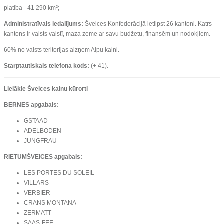
platība - 41 290 km²;
Administratīvais iedalījums:
Šveices Konfederācijā ietilpst 26 kantoni. Katrs
kantons ir valsts valstī, maza zeme ar savu budžetu, finansēm un nodokļiem.
60% no valsts teritorijas aizņem Alpu kalni.
Starptautiskais telefona kods:
(+ 41).
Lielākie Šveices kalnu kūrorti
BERNES apgabals:
GSTAAD
ADELBODEN
JUNGFRAU
RIETUMŠVEICES apgabals:
LES PORTES DU SOLEIL
VILLARS
VERBIER
CRANS MONTANA
ZERMATT
SAAS-FEE