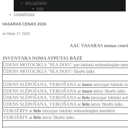
velo surf tūres
nida
Cenas/Prices
VASARAS CENAS 2026
on
Maijs 17, 2026
AAC VASARAS nomas cenrād
INVENTĀRA NOMA ATPŪTAS BĀZĒ
ŪDENS MOTOCIKLS ''SEA DOO''/ par faktiski nobrauktajām min
ŪDENS MOTOCIKLS ''SEA DOO''/ fiksēts laiks
ŪDENS SLĒPOŠANA, VEIKOŠANA ar
mazo
laivu/par faktiski
ŪDENS SLĒPOŠANA, VEIKOŠANA ar
mazo
laivu/ fiksēts laiks
ŪDENS SLĒPOŠANA, VEIKOŠANA ar
lielo
laivu
/par faktiski n
ŪDENS SLĒPOŠANA, VEIKOŠANA ar
lielo
laivu
/ fiksēts laiks
VEIKSĒRFS ar
lielo
laivu
/par faktiski nobrauktajām minūtēm
VEIKSĒRFS ar
lielo
laivu
/ fiksēts laiks