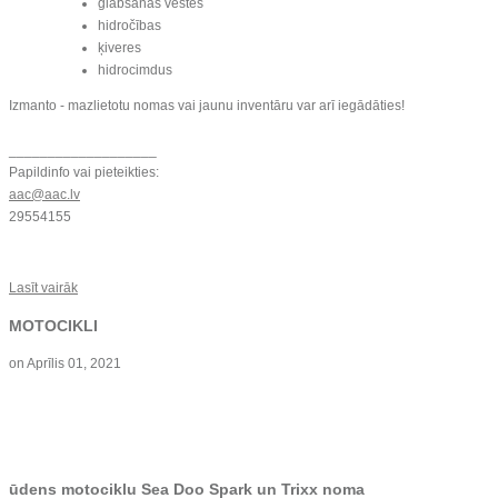
glābšanas vestes
hidročības
ķiveres
hidrocimdus
Izmanto - mazlietotu nomas vai jaunu inventāru var arī iegādāties!
___________________
Papildinfo vai pieteikties:
aac@aac.lv
29554155
Lasīt vairāk
MOTOCIKLI
on
Aprīlis 01, 2021
ūdens motociklu Sea Doo Spark un Trixx noma