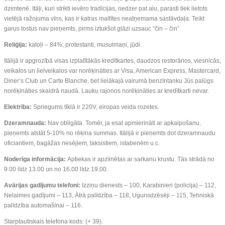
dzimtenē. Itāļi, kuri strikti ievēro tradīcijas, nedzer pat alu, parasti tiek lietots
vietējā ražojuma vīns, kas ir katras maltītes neatņemama sastāvdaļa. Teikt
garus tostus nav pieņemts, pirms iztukšot glāzi uzsauc “čin – čin”.
Reliģija:
katoļi – 84%; protestanti, musulmaņi, jūdi.
Itālijā ir apgrozībā visas izplatītākās kredītkartes, daudzos restorānos, viesnīcās,
veikalos un lielveikalos var norēķināties ar Visa, American Express, Mastercard,
Diner’s Club un Carte Blanche, bet lielākajā vairumā benzīntanku Jūs palūgs
norēķināties skaidrā naudā. Lauku rajonos norēķināties ar kredītkarti nevar.
Elektrība:
Spriegums tīklā ir 220V, eiropas veida rozetes.
Dzeramnauda:
Nav obligāta. Tomēr, ja esat apmierināti ar apkalpošanu,
pieņemts atstāt 5-10% no rēķina summas. Itālijā ir pieņemts dot dzeramnaudu
oficiantiem, bagāžas nesējiem, taksistiem, istabenēm u.c.
Noderīga informācija:
Aptiekas ir apzīmētas ar sarkanu krustu. Tās strādā no
9.00 līdz 13.00 un no 16.00 līdz 19.00.
Avārijas gadījumu telefoni:
Izziņu dienests – 100, Karabinieri (policija) – 112,
Nelaimes gadījumi – 113, Ātrā palīdzība – 118, Ugunsdzēsēji – 115, Tehniskā
palīdzība automašīnai – 116.
Starptautiskais telefona kods: (+ 39).