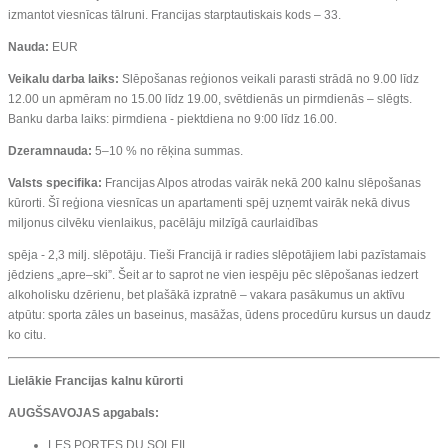
izmantot viesnīcas tālruni. Francijas starptautiskais kods – 33.
Nauda:
EUR
Veikalu darba laiks:
Slēpošanas reģionos veikali parasti strādā no 9.00 līdz
12.00 un apmēram no 15.00 līdz 19.00, svētdienās un pirmdienās – slēgts.
Banku darba laiks: pirmdiena - piektdiena no 9:00 līdz 16.00.
Dzeramnauda:
5–10 % no rēķina summas.
Valsts specifika:
Francijas Alpos atrodas vairāk nekā 200 kalnu slēpošanas
kūrorti. Šī reģiona viesnīcas un apartamenti spēj uzņemt vairāk nekā divus
miljonus cilvēku vienlaikus, pacēlāju milzīgā caurlaidības
spēja - 2,3 milj. slēpotāju. Tieši Francijā ir radies slēpotājiem labi pazīstamais
jēdziens „apre–ski”. Šeit ar to saprot ne vien iespēju pēc slēpošanas iedzert
alkoholisku dzērienu, bet plašākā izpratnē – vakara pasākumus un aktīvu
atpūtu: sporta zāles un baseinus, masāžas, ūdens procedūru kursus un daudz
ko citu.
Lielākie Francijas kalnu kūrorti
AUGŠSAVOJAS apgabals:
LES PORTES DU SOLEIL