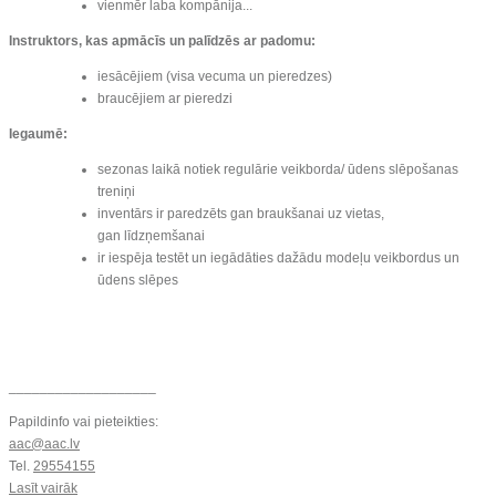
vienmēr laba kompānija...
Instruktors, kas apmācīs un palīdzēs ar padomu:
iesācējiem (visa vecuma un pieredzes)
braucējiem ar pieredzi
Iegaumē:
sezonas laikā notiek regulārie veikborda/ ūdens slēpošanas
treniņi
inventārs ir paredzēts gan braukšanai uz vietas,
gan līdzņemšanai
ir iespēja testēt un iegādāties dažādu modeļu veikbordus un
ūdens slēpes
___________________
Papildinfo vai pieteikties:
aac@aac.lv
Tel.
29554155
Lasīt vairāk