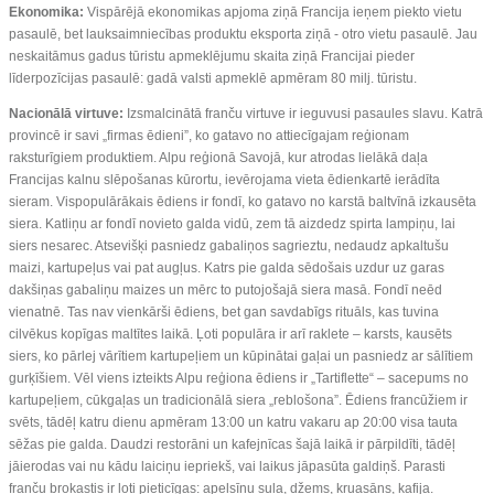
Ekonomika:
Vispārējā ekonomikas apjoma ziņā Francija ieņem piekto vietu
pasaulē, bet lauksaimniecības produktu eksporta ziņā - otro vietu pasaulē. Jau
neskaitāmus gadus tūristu apmeklējumu skaita ziņā Francijai pieder
līderpozīcijas pasaulē: gadā valsti apmeklē apmēram 80 milj. tūristu.
Nacionālā virtuve:
Izsmalcinātā franču virtuve ir ieguvusi pasaules slavu. Katrā
provincē ir savi „firmas ēdieni”, ko gatavo no attiecīgajam reģionam
raksturīgiem produktiem. Alpu reģionā Savojā, kur atrodas lielākā daļa
Francijas kalnu slēpošanas kūrortu, ievērojama vieta ēdienkartē ierādīta
sieram. Vispopulārākais ēdiens ir fondī, ko gatavo no karstā baltvīnā izkausēta
siera. Katliņu ar fondī novieto galda vidū, zem tā aizdedz spirta lampiņu, lai
siers nesarec. Atsevišķi pasniedz gabaliņos sagrieztu, nedaudz apkaltušu
maizi, kartupeļus vai pat augļus. Katrs pie galda sēdošais uzdur uz garas
dakšiņas gabaliņu maizes un mērc to putojošajā siera masā. Fondī neēd
vienatnē. Tas nav vienkārši ēdiens, bet gan savdabīgs rituāls, kas tuvina
cilvēkus kopīgas maltītes laikā. Ļoti populāra ir arī raklete – karsts, kausēts
siers, ko pārlej vārītiem kartupeļiem un kūpinātai gaļai un pasniedz ar sālītiem
gurķīšiem. Vēl viens izteikts Alpu reģiona ēdiens ir „Tartiflette“ – sacepums no
kartupeļiem, cūkgaļas un tradicionālā siera „reblošona”. Ēdiens francūžiem ir
svēts, tādēļ katru dienu apmēram 13:00 un katru vakaru ap 20:00 visa tauta
sēžas pie galda. Daudzi restorāni un kafejnīcas šajā laikā ir pārpildīti, tādēļ
jāierodas vai nu kādu laiciņu iepriekš, vai laikus jāpasūta galdiņš. Parasti
franču brokastis ir ļoti pieticīgas: apelsīnu sula, džems, kruasāns, kafija.