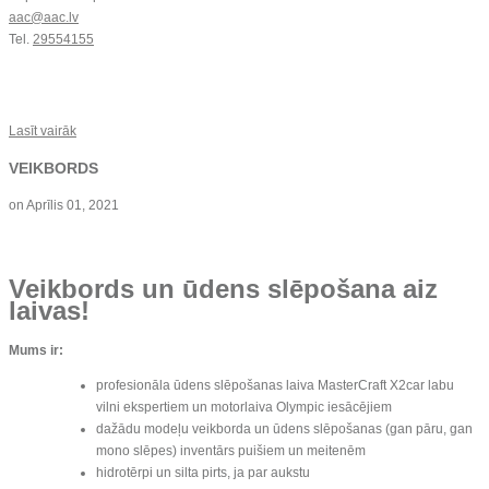
aac@aac.lv
Tel.
29554155
Lasīt vairāk
VEIKBORDS
on
Aprīlis 01, 2021
Veikbords un ūdens slēpošana aiz
laivas!
Mums ir:
profesionāla ūdens slēpošanas laiva MasterCraft X2car labu
vilni ekspertiem un motorlaiva Olympic iesācējiem
dažādu modeļu veikborda un ūdens slēpošanas (gan pāru, gan
mono slēpes) inventārs puišiem un meitenēm
hidrotērpi un silta pirts, ja par aukstu