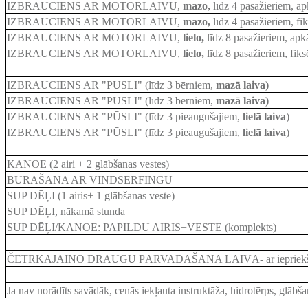
IZBRAUCIENS AR MOTORLAIVU,
mazo,
līdz 4 pasažieriem, a
IZBRAUCIENS AR MOTORLAIVU,
mazo,
līdz 4 pasažieriem,
fik
IZBRAUCIENS AR MOTORLAIVU,
lielo,
līdz 8 pasažieriem
, apk
IZBRAUCIENS AR MOTORLAIVU,
lielo,
līdz 8 pasažieriem
, fiks
IZBRAUCIENS AR "PŪSLI" (līdz 3 bērniem,
mazā laiva)
IZBRAUCIENS AR "PŪSLI" (līdz 3 bērniem,
mazā laiva)
IZBRAUCIENS AR "PŪSLI" (līdz 3 pieaugušajiem,
lielā laiva
)
IZBRAUCIENS AR "PŪSLI" (līdz 3 pieaugušajiem,
lielā laiva
)
KANOE (2 airi + 2 glābšanas vestes)
BURĀŠANA AR VINDSĒRFINGU
SUP DĒĻI (1 airis+ 1 glābšanas veste)
SUP DĒĻI, nākamā stunda
SUP DĒĻI/KANOE: PAPILDU AIRIS+VESTE (komplekts)
ČETRKĀJAINO DRAUGU PĀRVADĀŠANA LAIVĀ- ar iepriekšēju
Ja nav norādīts savādāk, cenās iekļauta instruktāža, hidrotērps, glābša