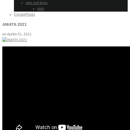
velo surf tūres
nida
Cenas/Prices
AMATA 2021
on
Aprīlis 01, 2021