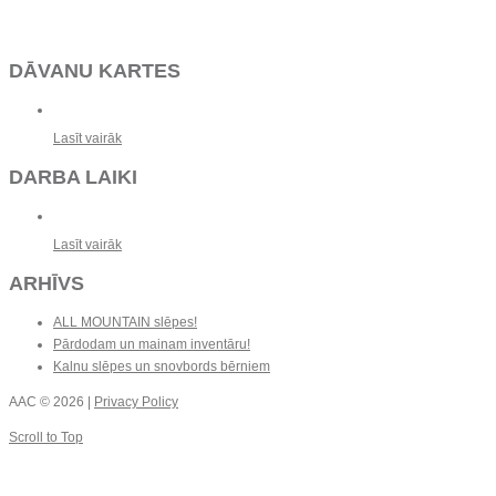
DĀVANU KARTES
Lasīt vairāk
DARBA LAIKI
Lasīt vairāk
ARHĪVS
ALL MOUNTAIN slēpes!
Pārdodam un mainam inventāru!
Kalnu slēpes un snovbords bērniem
AAC
© 2026 |
Privacy Policy
Scroll to Top