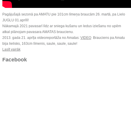
Pagājušajā sezonā pa AMATU pie 101cm līmeņa braucām 26. martā, pa Lielo
JUGLU 01.aprīlī!
Nākamajā 2021 pavasarī līdz ar sniega kušanu un ledus iziešanu no upēm
atkal plānojam pavasara AMATAS braucienu.
2013. gada 21. aprīļa videoreportāža no Amatas:
VIDEO
Brauciens pa Amatu
bija lielisks, 163cm līmenis, saule, saule, saule!
Lasīt vairāk
Facebook