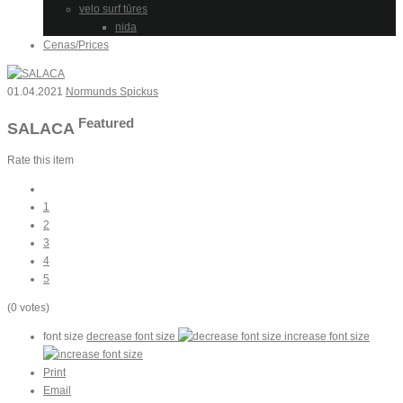
velo surf tūres
nida
Cenas/Prices
01.04.2021
Normunds Spickus
Featured
SALACA
Rate this item
1
2
3
4
5
(0 votes)
font size
decrease font size
increase font size
Print
Email