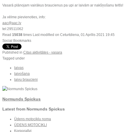
Vasarā plānojam vairākus braucienus pa upi ar laivām ar nakšņošanu teltīs!
Ja vēlme pievienoties, info:
aac@aac.lv
tel:29511062
Read
15038
times
Last modified on Ceturtdiena, 01 Aprīlis 2021 19:45
Social Bookmarks
Published in
Citas aktivitātes - vasara
Tagged under
laivas
laivošana
laivu braucieni
Normunds Spickus
Latest from Normunds Spickus
Ūdens motociklu noma
ŪDENS MOTOCIKLI
Korporatīvi