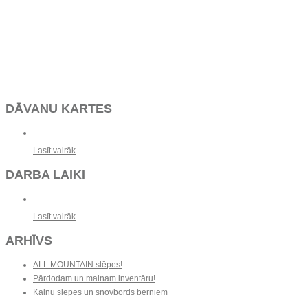
DĀVANU KARTES
Lasīt vairāk
DARBA LAIKI
Lasīt vairāk
ARHĪVS
ALL MOUNTAIN slēpes!
Pārdodam un mainam inventāru!
Kalnu slēpes un snovbords bērniem