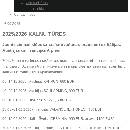
velo surf tūres
nida
Cenas/Prices
16.09.2025
2025/2026 KALNU TŪRES
Jaunie ziemas slēpošanas/snovošanas braucieni uz Itālijas,
Austrijas un Francijas Alpiem
2025/26 ziemas slēpošanas/snovošanas privāti organizēti braucieni uz Itālijas,
Francijas un Austrijas Alpiem - izvēlamies mums tikai labi zināmus, iecienītus un
lieliskus kūrortus, labus apartamentus!
05.-14.12.2025 - Austrijas KAPRUN, 660 EUR
19.-28.12.2025 - Austrijas SCHLADMING, 890 EUR
09.-18.01.2026 – Itālijas LIVIGNO, 690 EUR
23.01.-01.02.2026 - Francijas VAL-d’ISERE (TIGNES), 950 EUR
06.-15.02.2026 - Itālija-Šveice CERVINIA, 950 EUR/ ar avio 1150 EUR*
20.02.-01.03.2026 - Itālija-Francija LA THUILE, 950 EUR/ ar avio 1150 EUR*