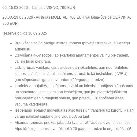
06.-15.03.2026 – Itālijas LIVIGNO, 790 EUR
20.03.-29.03.2026 - Austrijas MOLLTAL, 760 EUR vai
tālija-Šveice CERVINIA,
950 EUR
*rezervējot līdz 30.09.2025
Braukšana ar 7-9 vietīgu mikroautobusu (privātās tūres) vai 50-vietīgu
autobusu
Dzīvošana 4-6vietīgos, labiekārtotos apartamentos vai nu pie trasēm,
vai ski busu pieturām.
Līdzi grupas vadītājs, kas palīdzēs gan iekārtoties, gan noorientēties
kalnos iesācējiem, tāpat iespējams sarunāt to kā instruktoru (LV/RU)
gan slēpošanai, gan snovbordam (20+gadu pieredze)
Iepriekš vienojoties, iespējams latviski un krieviski runājošs slēpošanas
un snovborda instruktors gan iesācējiem, gan jau pieredzējušākiem
braucējiem gan pirmajiem soļiem, gan prasmju uzlabošanai visās
vecuma kategorijās
Iespējams ieplānot individuālas avio tūres un transfēru uz kūrortu, kā arī
varam palīdzēt saplānot individuālu Alpu tūri!
Atceries - ziemas priekus jābauda kvalitatīvi! Tāpēc pievienojies mūsu
Alpu tūrēm, jo mums ir vairāk nekā 20 gadu pieredze to organizēšanā!