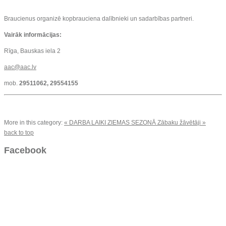
Braucienus organizē kopbrauciena dalībnieki un sadarbības partneri.
Vairāk informācijas:
Rīga, Bauskas iela 2
aac@aac.lv
mob.
29511062, 29554155
More in this category:
« DARBA LAIKI ZIEMAS SEZONĀ
Zābaku žāvētāji »
back to top
Facebook