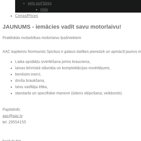
velo surf tūres
nida
Cenas/Prices
JAUNUMS - iemācies vadīt savu motorlaivu!
Praktiskās nodarbības motorlaivu īpašniekiem
AAC kapteinis Normunds Spickus ir gatavs dalīties pieredzē un apmācīt jaunos mo
Laika apstākļu izvērtēšana pirms brauciena,
laivas tehniskā stāvokļa un komplektācijas novērtējums,
trenēsim inerci,
droša braukšana,
laivu vadītāja ētika,
standarta un specifiskie manevri (ūdens slēpošana, veikbords).
Papildinfo:
aac@aac.lv
tel: 29554155
back to top