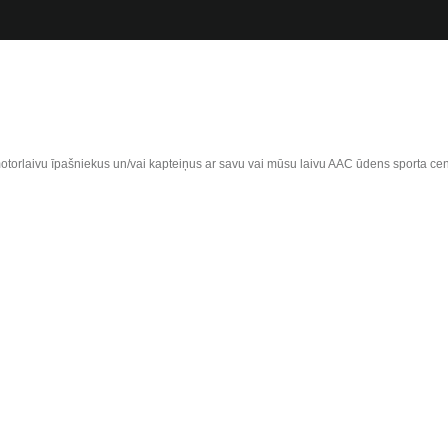
torlaivu īpašniekus un/vai kapteiņus ar savu vai mūsu laivu AAC ūdens sporta cent