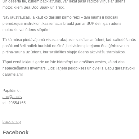
Un desertā tie, kuriem patīk ātrums, var lēkāt paša radītos viļņus ar ūdens
motocikliem Sea Doo Spark un Trixx.
Nav jāuztraucas, ja kaut ko darīsim pirmo reizi – tam mums ir kolosāli
pieredzējuši instruktori, kas iemācīs braukt gan ar SUP dēli, gan ūdens
motociklu vai ūdens slēpēm!
Tā kā mūsu piedāvājumā visas atrakcijas ir saistītas ar ūdeni, tad saliedēšanās
pasākumi šeit notiek burtiskā nozīmē, bet visiem pieejama ērta ģērbtuve un
pirtiņa-sauna uz ūdens, kur sasildīties slapjo ūdens aktivitāšu starplaikos.
Tāpat cenā iekļauti garie un īsie hidrotērpi un drošības vestes, kā arī viss
nepieciešamais inventārs. Līdzi jāņem peldbikses un dvielis. Labu garastāvokli
garantējam!
Papildinfo:
aac@aac.lv
tel: 29554155
back to top
Facebook