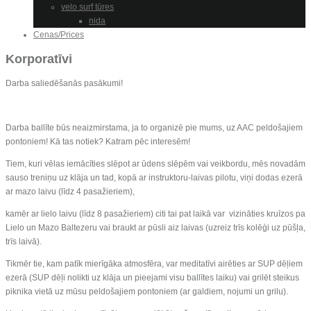
velo surf tūres
nida
Cenas/Prices
Korporatīvi
Darba saliedēšanās pasākumi!
Darba ballīte būs neaizmirstama, ja to organizē pie mums, uz AAC peldošajiem
pontoniem! Kā tas notiek? Katram pēc interesēm!
Tiem, kuri vēlas iemācīties slēpot ar ūdens slēpēm vai veikbordu, mēs novadām
sauso treniņu uz klāja un tad, kopā ar instruktoru-laivas pilotu, viņi dodas ezerā
ar mazo laivu (līdz 4 pasažieriem),
kamēr ar lielo laivu (līdz 8 pasažieriem) citi tai pat laikā var vizināties kruīzos pa
Lielo un Mazo Baltezeru vai braukt ar pūsli aiz laivas (uzreiz trīs kolēģi uz pūšļa,
trīs laivā).
Tikmēr tie, kam patīk mierīgāka atmosfēra, var meditatīvi airēties ar SUP dēļiem
ezerā (SUP dēļi nolikti uz klāja un pieejami visu ballītes laiku) vai grilēt steikus
piknika vietā uz mūsu peldošajiem pontoniem (ar galdiem, nojumi un grilu).