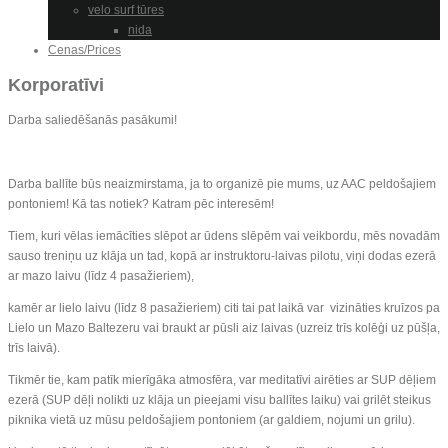
velo surf tūres
nida
Cenas/Prices
Korporatīvi
Darba saliedēšanās pasākumi!
Darba ballīte būs neaizmirstama, ja to organizē pie mums, uz AAC peldošajiem
pontoniem! Kā tas notiek? Katram pēc interesēm!
Tiem, kuri vēlas iemācīties slēpot ar ūdens slēpēm vai veikbordu, mēs novadām
sauso treniņu uz klāja un tad, kopā ar instruktoru-laivas pilotu, viņi dodas ezerā
ar mazo laivu (līdz 4 pasažieriem),
kamēr ar lielo laivu (līdz 8 pasažieriem) citi tai pat laikā var vizināties kruīzos pa
Lielo un Mazo Baltezeru vai braukt ar pūsli aiz laivas (uzreiz trīs kolēģi uz pūšļa,
trīs laivā).
Tikmēr tie, kam patīk mierīgāka atmosfēra, var meditatīvi airēties ar SUP dēļiem
ezerā (SUP dēļi nolikti uz klāja un pieejami visu ballītes laiku) vai grilēt steikus
piknika vietā uz mūsu peldošajiem pontoniem (ar galdiem, nojumi un grilu).