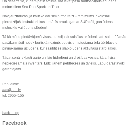
Un desertā tie, kuriem patīk ātrums, var lēkāt paša radītos viļņus ar ūdens
motocikliem Sea Doo Spark un Trixx.
Nav jāuztraucas, ja kaut ko darīsim pirmo reizi – tam mums ir kolosāli
pieredzējuši instruktori, kas iemācīs braukt gan ar SUP dēli, gan ūdens
motociklu vai ūdens slēpēm!
Tā kā mūsu piedāvājumā visas atrakcijas ir saistītas ar ūdeni, tad saliedēšanās
pasākumi šeit notiek burtiskā nozīmē, bet visiem pieejama ērta ģērbtuve un
pirtiņa-sauna uz ūdens, kur sasildīties slapjo ūdens aktivitāšu starplaikos.
Tāpat cenā iekļauti garie un īsie hidrotērpi un drošības vestes, kā arī viss
nepieciešamais inventārs. Līdzi jāņem peldbikses un dvielis. Labu garastāvokli
garantējam!
Papildinfo:
aac@aac.lv
tel: 29554155
back to top
Facebook