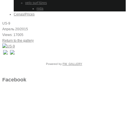
velo surf tūres
nida
Cenas/Prices
US-9
Апрель 20/2015
Views: 17005
Return to the gallery
Powered by
FW_GALLERY
Facebook