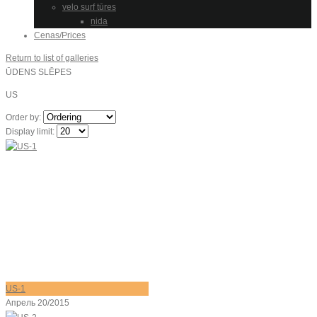
velo surf tūres
nida
Cenas/Prices
Return to list of galleries
ŪDENS SLĒPES
US
Order by:
Display limit:
US-1
Апрель 20/2015