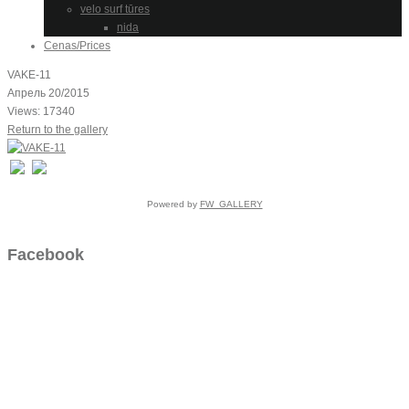
velo surf tūres
nida
Cenas/Prices
VAKE-11
Апрель 20/2015
Views: 17340
Return to the gallery
Powered by
FW_GALLERY
Facebook