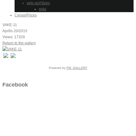
velo surf tūres
nida
Cenas/Prices
VAKE-11
Aprīlis 20/2015
Views: 17329
Return to the gallery
Powered by
FW_GALLERY
Facebook