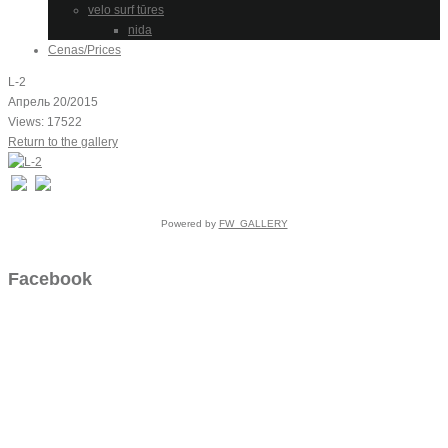
velo surf tūres
nida
Cenas/Prices
L-2
Апрель 20/2015
Views: 17522
Return to the gallery
Powered by
FW_GALLERY
Facebook