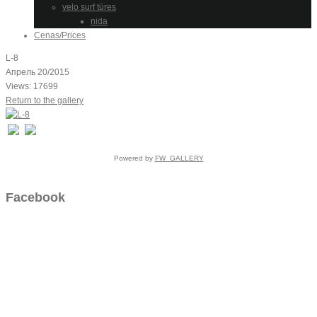
velo surf tūres
nida
Cenas/Prices
L-8
Апрель 20/2015
Views: 17699
Return to the gallery
Powered by
FW_GALLERY
Facebook