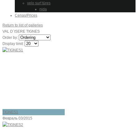
velo surf tūres
nida
Cenas/Prices
Return to list of galleries
VAL D`ISERE TIGNES
Order by:
Display limit:
TIGNES1
Февраль 03/2015