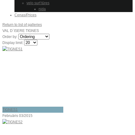
velo surf tūres
nida
Cenas/Prices
Return to list of galleries
VAL D`ISERE TIGNES
Order by:
Display limit:
TIGNES1
Februāris 03/2015