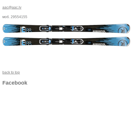
aac@aac.lv
моб. 29554155
back to top
Facebook