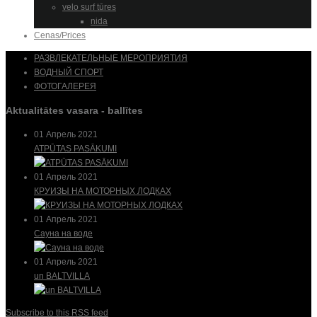
velo surf tūres
nida
Cenas/Prices
РАЗВЛЕКАТЕЛЬНЫЕ МЕРОПРИЯТИЯ
ВОДНЫЙ СПОРТ
ФОТОГАЛЕРЕЯ
Aktualitātes vasara - ballītes
01 Апрель 2021
ATPŪTAS PASĀKUMI
01 Апрель 2021
КРУИЗЫ НА МОТОРНЫХ ЛОДКАХ
01 Апрель 2021
Сауна на воде
01 Апрель 2021
un BALTVILLA
Subscribe to this RSS feed