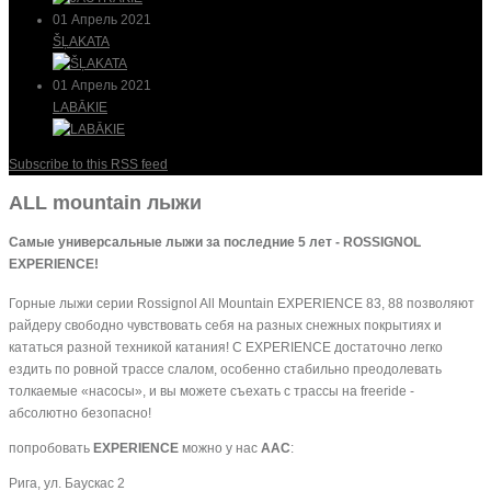
01 Апрель 2021
ŠĻAKATA
01 Апрель 2021
LABĀKIE
Subscribe to this RSS feed
ALL mountain лыжи
Самые универсальные лыжи за последние 5 лет - ROSSIGNOL
EXPERIENCE!
Горные лыжи серии Rossignol All Mountain EXPERIENCE 83, 88 позволяют
райдеру свободно чувствовать себя на разных снежных покрытиях и
кататься разной техникой катания! С EXPERIENCE достаточно легко
ездить по ровной трассе слалом, особенно стабильно преодолевать
толкаемые «насосы», и вы можете съехать с трассы на freeride -
абсолютно безопасно!
попробовать
EXPERIENCE
можно у нас
AAC
:
Рига, ул. Баускас 2