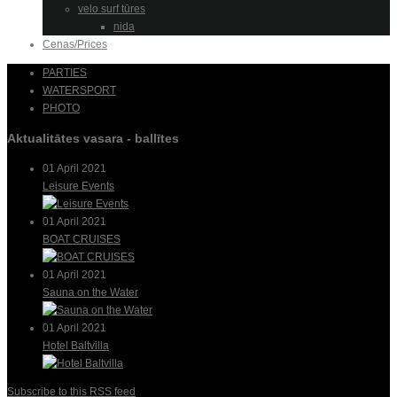
velo surf tūres
nida
Cenas/Prices
PARTIES
WATERSPORT
PHOTO
Aktualitātes vasara - ballītes
01 April 2021
Leisure Events
01 April 2021
BOAT CRUISES
01 April 2021
Sauna on the Water
01 April 2021
Hotel Baltvilla
Subscribe to this RSS feed