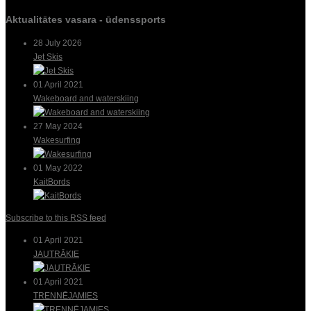
Aktualitātes vasara - ūdenssports
28 July 2026
Jet Skis
01 April 2021
Wakeboard and waterskiing
27 May 2024
Wakesurfing
01 May 2022
KaitBords
Subscribe to this RSS feed
01 April 2021
JAUTRĀKIE
01 April 2021
TRENNĒJAMIES