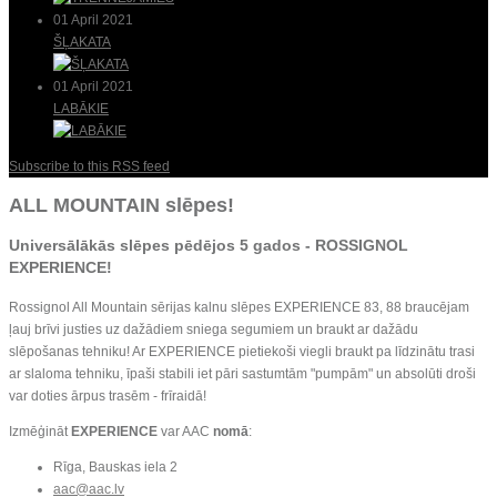
01 April 2021
ŠĻAKATA
01 April 2021
LABĀKIE
Subscribe to this RSS feed
ALL MOUNTAIN slēpes!
Universālākās slēpes pēdējos 5 gados -
ROSSIGNOL
EXPERIENCE
!
Rossignol All Mountain sērijas kalnu slēpes EXPERIENCE 83, 88 braucējam
ļauj brīvi justies uz dažādiem sniega segumiem un braukt ar dažādu
slēpošanas tehniku! Ar EXPERIENCE pietiekoši viegli braukt pa līdzinātu trasi
ar slaloma tehniku, īpaši stabili iet pāri sastumtām "pumpām" un absolūti droši
var doties ārpus trasēm - frīraidā!
Izmēģināt
EXPERIENCE
var AAC
nomā
:
Rīga, Bauskas iela 2
aac@aac.lv