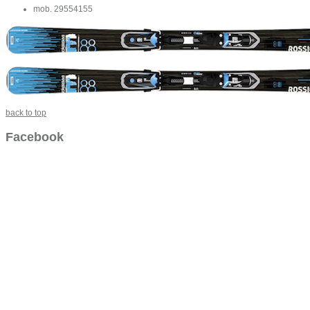
mob. 29554155
back to top
Facebook